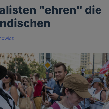
alisten "ehren" die
ändischen
howicz