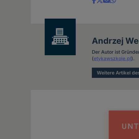
Share
news
Andrzej W
Der Autor ist Gründe
(
etykawszkole.pl
).
Weitere Artikel de