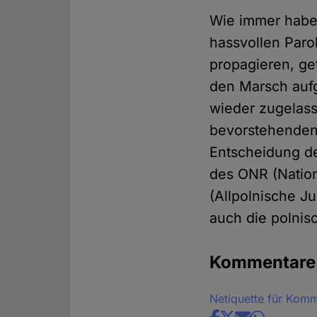
Wie immer haben
hassvollen Paro
propagieren, ge
den Marsch auf
wieder zugelass
bevorstehenden
Entscheidung des
des ONR (Nation
(Allpolnische J
auch die polnis
Kommentare
Netiquette für Kom