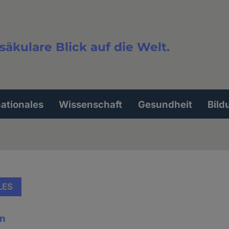
säkulare Blick auf die Welt.
extsuche
nationales
Wissenschaft
Gesundheit
Bild
LES
en