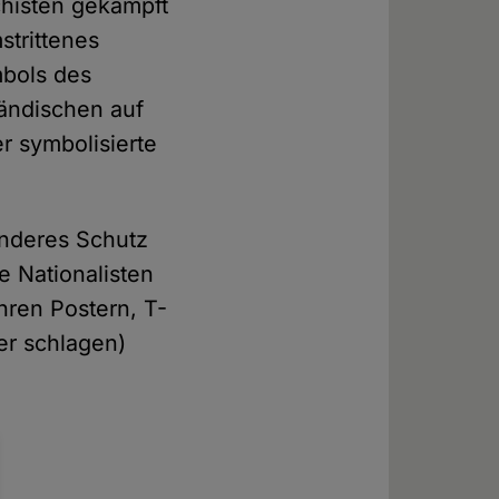
chisten gekämpft
strittenes
bols des
ändischen auf
r symbolisierte
nderes Schutz
e Nationalisten
hren Postern, T-
er schlagen)