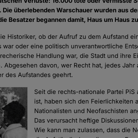
eutschen Verluste: 16.000 tote oder vermisste 
e. Die überlebenden Warschauer wurden aus de
die Besatzer begannen damit, Haus um Haus zu
die Historiker, ob der Aufruf zu dem Aufstand e
s war oder eine politisch unverantwortliche En
brecherische Handlung war, die Stadt und ihre 
. Abgesehen davon, wer Recht hat, jedes Jahr 
r des Aufstandes geehrt.
Seit die rechts-nationale Partei PiS
ist, haben sich den Feierlichkeiten 
Nationalisten und Neofaschisten a
Das verursacht heftige Diskussione
Wie kann man zulassen, dass die N