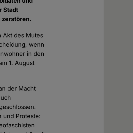
Soldaten und
r Stadt
 zerstören.
in Akt des Mutes
tscheidung, wenn
Einwohner in den
am 1. August
 an der Macht
auch
ngeschlossen.
n und Proteste:
eofaschisten