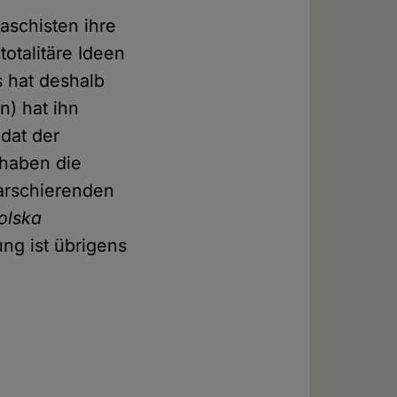
aschisten ihre
otalitäre Ideen
s hat deshalb
) hat ihn
dat der
haben die
Marschierenden
olska
ng ist übrigens