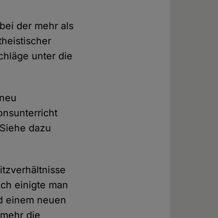
bei der mehr als
heistischer
chläge unter die
 neu
onsunterricht
(Siehe dazu
)
itzverhältnisse
ich einigte man
d einem neuen
 mehr die