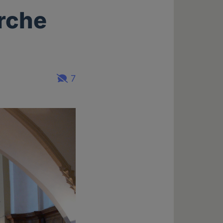
rche
7