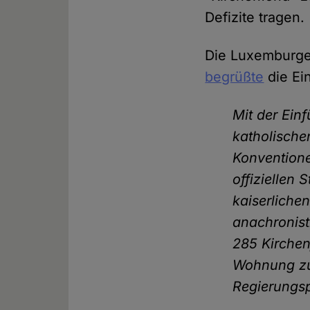
Defizite tragen.
Die Luxemburg
begrüßte
die Ei
Mit der Ein
katholische
Konventione
offiziellen
kaiserliche
anachronist
285 Kirche
Wohnung zur
Regierungsp