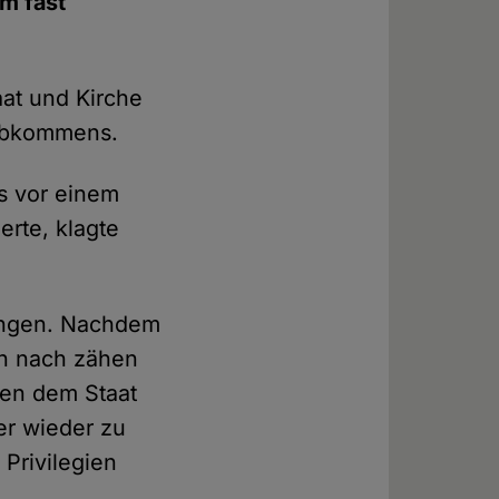
m fast
aat und Kirche
 Abkommens.
s vor einem
erte, klagte
angen. Nachdem
ein nach zähen
en dem Staat
r wieder zu
 Privilegien