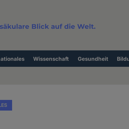
säkulare Blick auf die Welt.
extsuche
nationales
Wissenschaft
Gesundheit
Bild
LES