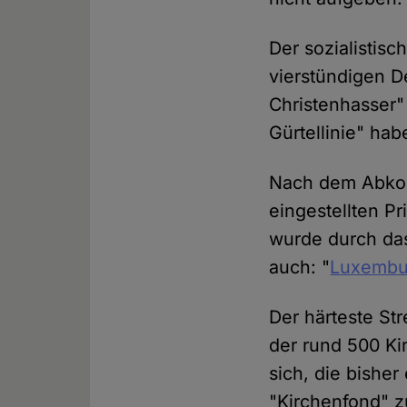
Der sozialistis
vierstündigen D
Christenhasser"
Gürtellinie" ha
Nach dem Abkom
eingestellten Pr
wurde durch das
auch: "
Luxembur
Der härteste Str
der rund 500 Ki
sich, die bisher
"Kirchenfond" 