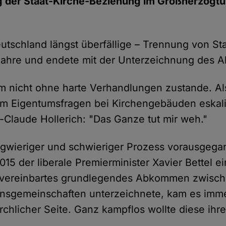
ng der Staat-Kirche-Beziehung im Großherzogtu
.
eutschland längst überfällige – Trennung von St
 Jahre und endete mit der Unterzeichnung des
m nicht ohne harte Verhandlungen zustande. Al
 um Eigentumsfragen bei Kirchengebäuden eskali
-Claude Hollerich: "Das Ganze tut mir weh."
ngwieriger und schwieriger Prozess vorausgeg
015 der liberale Premierminister Xavier Bettel 
vereinbartes grundlegendes Abkommen zwisch
nsgemeinschaften unterzeichnete, kam es imme
rchlicher Seite. Ganz kampflos wollte diese ihre