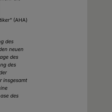
iker"
(AHA)
ng des
, den neuen
lage des
ung des
der
er insgesamt
ine
hase des