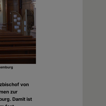
uxemburg
rzbischof von
mmen zur
rg. Damit ist