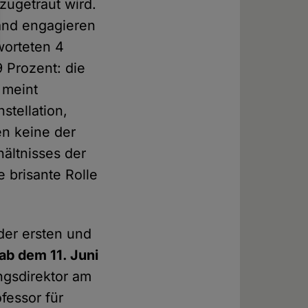
zugetraut wird.
land engagieren
worteten 4
9 Prozent: die
 meint
stellation,
en keine der
hältnisses der
e brisante Rolle
 der ersten und
ab dem 11. Juni
ngsdirektor am
fessor für