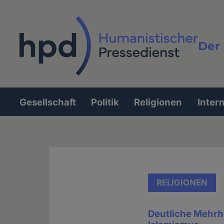
Direkt
zum
Inhalt
Der 
Vollt
Gesellschaft
Politik
Religionen
Inter
Hauptnavigation
RELIGIONEN
Deutliche Mehrhe