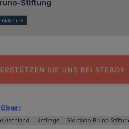
runo-Stiftung
r Autorin
 über:
eutschland
Umfrage
Giordano Bruno Stiftu