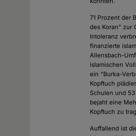
könnten.
71 Prozent der 
des Koran" zur
Intoleranz verb
finanzierte isla
Allensbach-Umf
islamischen Vol
ein "Burka-Verb
Kopftuch plädier
Schulen und 53 
bejaht eine Meh
Kopftuch zu tra
Auffallend ist 