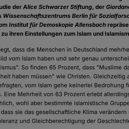
udie der
Alice Schwarzer Stiftung
, der
Giordan
s
Wissenschaftszentrums Berlin für Sozialfor
vom
Institut für Demoskopie Allensbach
repräse
zu ihren Einstellungen zum Islam und Islamism
egt, dass die Menschen in Deutschland mehrhei
 Bild vom Islam haben und sehr genau untersch
mismus". So finden 65 Prozent, dass "Muslime d
eiheit haben müssen" wie Christen. Gleichzeitig
efragten, vom Islam gehe keinerlei Bedrohung f
. Eine Mehrheit von 63 Prozent erlebt allerding
ohlich, wohl aber bestimmte islamistische Grup
, dass sie das gesellschaftliche Klima veränder
Toleranz und Gleichberechtigung der Geschlecht