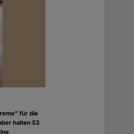
reme" für die
aber halten 53
eine