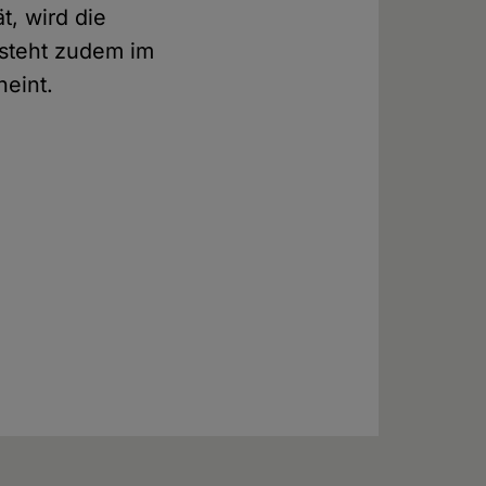
t, wird die
 steht zudem im
heint.