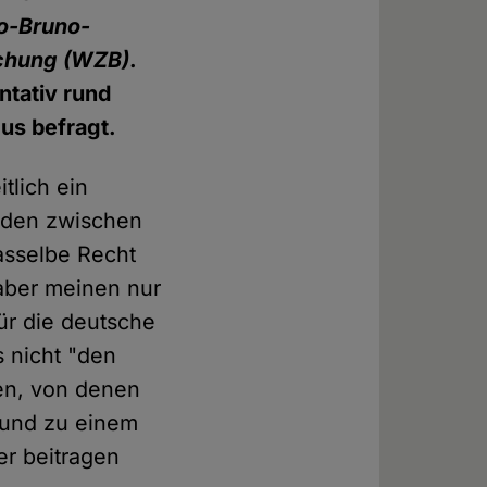
o-Bruno-
schung
(WZB)
.
ntativ rund
us befragt.
tlich ein
eiden zwischen
asselbe Recht
 aber meinen nur
ür die deutsche
s nicht "den
pen, von denen
n und zu einem
er beitragen