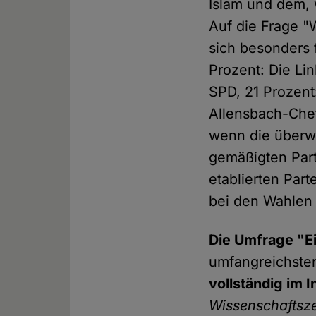
Islam und dem, 
Auf die Frage "
sich besonders 
Prozent: Die Lin
SPD, 21 Prozent
Allensbach-Chefi
wenn die überwä
gemäßigten Parte
etablierten Part
bei den Wahlen 
Die Umfrage "Ei
umfangreichste
vollständig im I
Wissenschaftsze