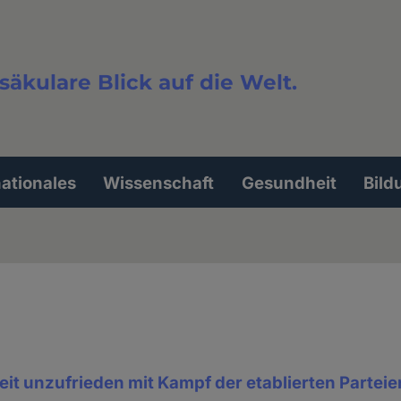
säkulare Blick auf die Welt.
extsuche
nationales
Wissenschaft
Gesundheit
Bild
it unzufrieden mit Kampf der etablierten Partei