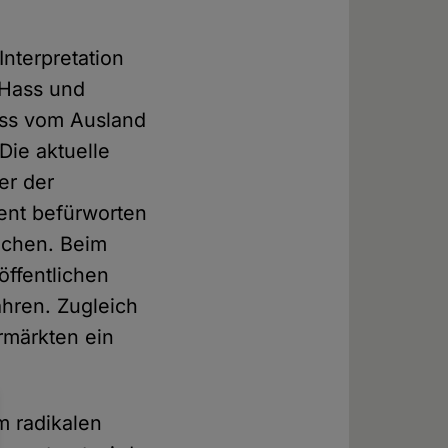
Interpretation
 Hass und
dass vom Ausland
Die aktuelle
er der
zent befürworten
ichen. Beim
öffentlichen
ahren. Zugleich
rmärkten ein
m radikalen