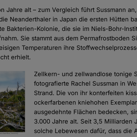
ion Jahre alt – zum Vergleich führt Sussmann an,
die Neanderthaler in Japan die ersten Hütten ba
ote Bakterien-Kolonie, die sie im Niels-Bohr-Instit
nahm. Sie stammt aus dem Permafrostboden Sib
 eisigen Temperaturen ihre Stoffwechselprozess
cht erhielt.
Zellkern- und zellwandlose tonige 
fotografierte Rachel Sussman in We
Strand. Die von ihr konterfeiten kis
ockerfarbenen kniehohen Exemplar
ausgedehnte Flächen bedecken, sin
3.000 Jahre alt. Seit 3,5 Milliarden
solche Lebewesen dafür, dass die 