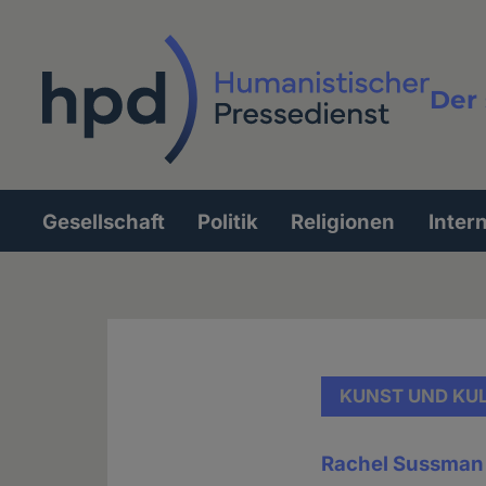
Direkt
zum
Inhalt
Der 
Vollt
Gesellschaft
Politik
Religionen
Inter
Hauptnavigation
KUNST UND KU
Rachel Sussman f