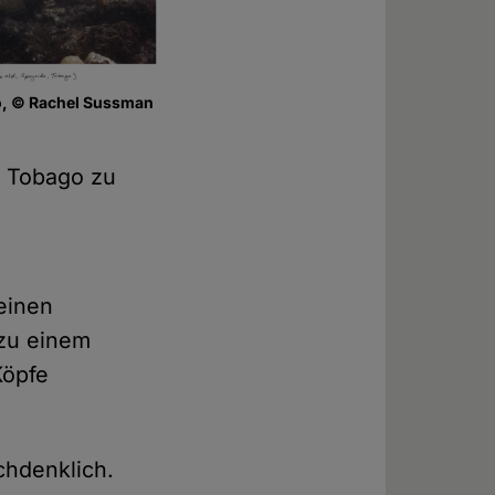
o, © Rachel Sussman
r Tobago zu
einen
 zu einem
Köpfe
chdenklich.