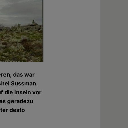
eren, das war
achel Sussman.
f die Inseln vor
 das geradezu
ter desto