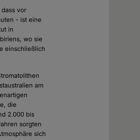
 dass vor
uten - ist eine
ut in
iriens, wo sie
e einschließlich
Stromatolithen
staustralien am
senartigen
e, die
d 2.000 bis
 Jahren sorgten
Atmosphäre sich