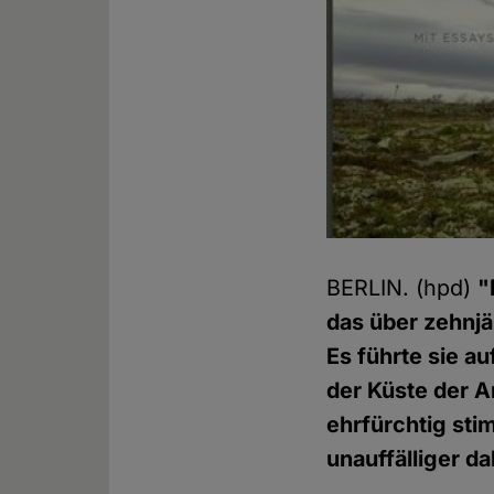
BERLIN. (hpd)
"
das über zehnj
Es führte sie au
der Küste der A
ehrfürchtig sti
unauffälliger d