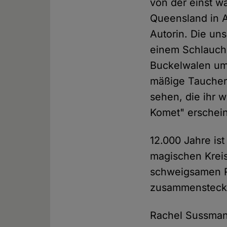
von der einst wa
Queensland in A
Autorin. Die uns
einem Schlauchb
Buckelwalen umk
mäßige Taucheri
sehen, die ihr 
Komet" erschei
12.000 Jahre is
magischen Kreis 
schweigsamen Ri
zusammensteck
Rachel Sussmann