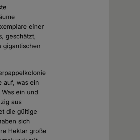
ste
bäume
Exemplare einer
s, geschätzt,
s gigantischen
terpappelkolonie
e auf, was ein
. Was ein und
zig aus
et die gültige
haben sich
ere Hektar große