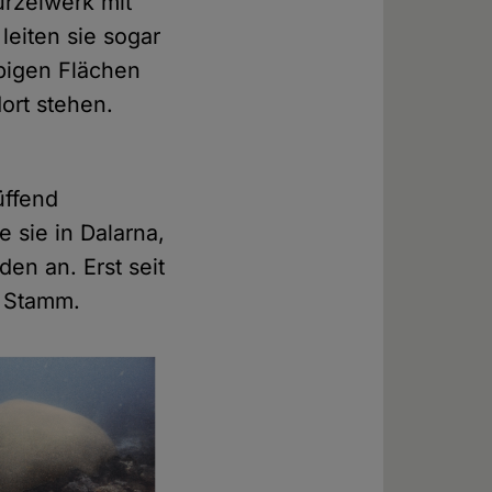
urzelwerk mit
leiten sie sogar
ebigen Flächen
ort stehen.
üffend
 sie in Dalarna,
en an. Erst seit
n Stamm.