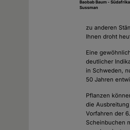
Baobab Baum - Südafrika
Sussman
zu anderen Stäm
Ihnen droht heu
Eine gewöhnliche
deutlicher Indi
in Schweden, nu
50 Jahren entwi
Pflanzen können
die Ausbreitung
Vorfahren der 6
Scheinbuchen m