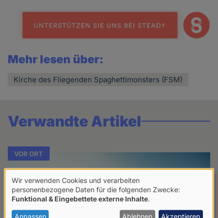
news
Mehr lesen über:
Kirche des Fliegenden Spaghettimonsters (FSM)
Verwandte Artikel
VOR ORT
Wir verwenden Cookies und verarbeiten
Verwendung
personenbezogene Daten für die folgenden Zwecke:
Funktional & Eingebettete externe Inhalte
.
von
personenbezogenen
Anpassen
Ablehnen
Akzeptieren