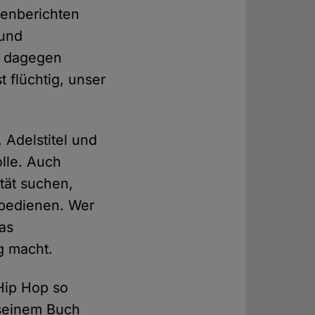
ienberichten
 und
r dagegen
 flüchtig, unser
 Adelstitel und
olle. Auch
tät suchen,
 bedienen. Wer
as
ig macht.
Hip Hop so
n seinem Buch