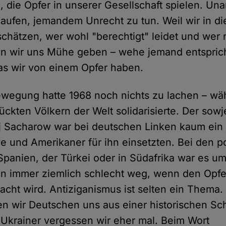
, die Opfer in unserer Gesellschaft spielen. Un
 laufen, jemandem Unrecht zu tun. Weil wir in di
hätzen, wer wohl "berechtigt" leidet und wer nu
n wir uns Mühe geben – wehe jemand entsprich
as wir von einem Opfer haben.
wegung hatte 1968 noch nichts zu lachen – wäh
ckten Völkern der Welt solidarisierte. Der sowj
j Sacharow war bei deutschen Linken kaum ein
ve und Amerikaner für ihn einsetzten. Bei den po
panien, der Türkei oder in Südafrika war es um
 immer ziemlich schlecht weg, wenn den Opfe
cht wird. Antiziganismus ist selten ein Thema
n wir Deutschen uns aus einer historischen Sc
e Ukrainer vergessen wir eher mal. Beim Wort