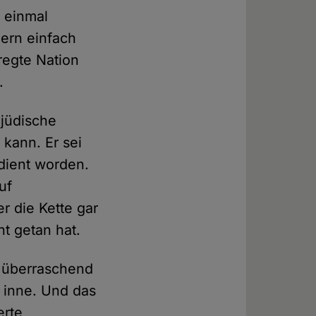
t einmal
dern einfach
regte Nation
.
 jüdische
 kann. Er sei
edient worden.
uf
 die Kette gar
ht getan hat.
ig überraschend
rt inne. Und das
erte