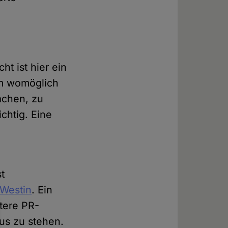
t ist hier ein
rm womöglich
achen, zu
ichtig. Eine
st
 Westin
. Ein
itere PR-
us zu stehen.