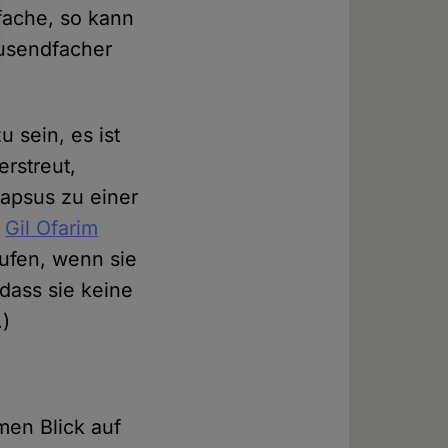
fache, so kann
ausendfacher
 sein, es ist
erstreut,
Lapsus zu einer
t
Gil Ofarim
rufen, wenn sie
 dass sie keine
.)
men Blick auf