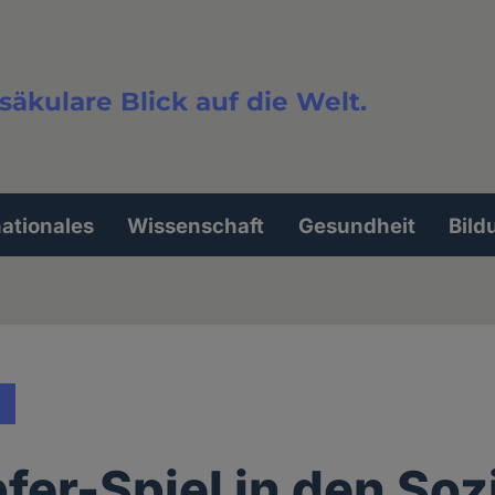
säkulare Blick auf die Welt.
extsuche
nationales
Wissenschaft
Gesundheit
Bild
fer-Spiel in den Soz