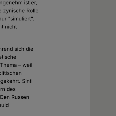
angenehm ist er,
e zynische Rolle
r "simuliert".
t nicht
rend sich die
etische
 Thema – weil
litischen
gekehrt. Sinti
rn des
. Den Russen
huld