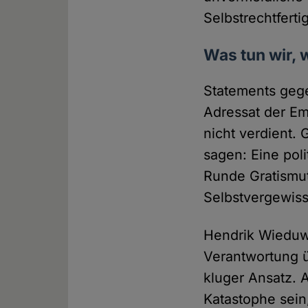
Selbstrechtfert
Was tun wir, 
Statements gege
Adressat der Em
nicht verdient.
sagen: Eine poli
Runde Gratismut
Selbstvergewiss
Hendrik Wieduwil
Verantwortung 
kluger Ansatz. A
Katastophe sein