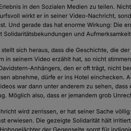
 Erlebnis in den Sozialen Medien zu teilen. Nich
rfsvoll wirkt er in seiner Video-Nachricht, son
sst. Und gerade das hat enorme Wirkung: Die er
it Solidaritätsbekundungen und Aufmerksamkeit
stellt sich heraus, dass die Geschichte, die der
m in seinem Video erzählt hat, so nicht stimmen
Davidstern-Anhängers, den er oft trägt, nicht b
esen abnehme, dürfe er ins Hotel einchecken. A
deos war dann unter anderem zu sehen, dass er
trug. Möglich also, dass er jemandem grob Unrec
hricht wird zerrissen, er hat seiner Sache völl
t erwiesen. Die gezeigte Solidarität hält irritie
Hohngelächter der Gegenseite sorgt für indigni