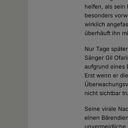
helfen, als sein
besonders vorwu
wirklich angefa
überhäuft ihn m
Nur Tage später 
Sänger Gil Ofari
aufgrund eines 
Erst wenn er di
Überwachungsvi
nicht sichtbar 
Seine virale Nac
einen Bärendiens
unvermeidliche 