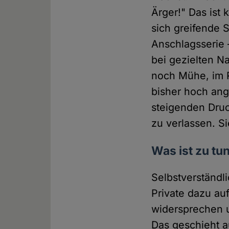
Ärger!" Das ist
sich greifende 
Anschlagsserie 
bei gezielten N
noch Mühe, im R
bisher hoch ang
steigenden Druc
zu verlassen. S
Was ist zu tu
Selbstverständl
Private dazu au
widersprechen 
Das geschieht a