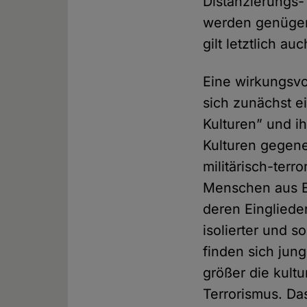
Distanzierungs-
werden genügen
gilt letztlich a
Eine wirkungsvo
sich zunächst e
Kulturen” und i
Kulturen gegen
militärisch-terro
Menschen aus E
deren Einglieder
isolierter und 
finden sich jun
größer die kultu
Terrorismus. Da