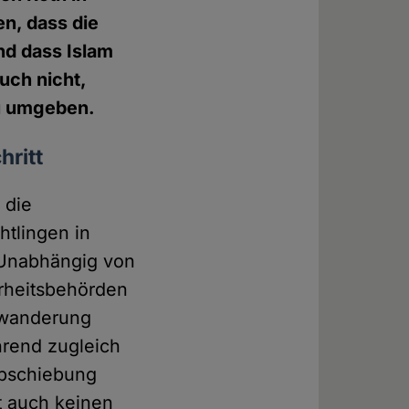
en, dass die
nd dass Islam
uch nicht,
zu umgeben.
hritt
 die
htlingen in
. Unabhängig von
erheitsbehörden
inwanderung
rend zugleich
bschiebung
t auch keinen