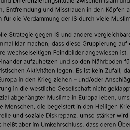
 und Differenzierungsrituale zwischen Islam un
, Entfremdung und Misstrauen in den Köpfen 
uch für die Verdammung der IS durch viele Muslime
lle Strategie gegen IS und andere vergleichba
inmal klar machen, dass diese Gruppierung auf
hre wechselseitigen Feindbilder angewiesen ist. 
einander aufzuhetzen und so den Nährboden für
ristischen Aktivitäten legen. Es ist kein Zufall, 
uropa in den Krieg ziehen – und/oder Anschlä
ung in die westliche Gesellschaft nicht geklappt
sozial abgehängter Muslime in Europa leben, ums
ge Menschen, die begeistert in den Heiligen Kri
relle und soziale Diskrepanz, umso stärker wird
s heißt aber im Umkehrschluss, dass deren Üb