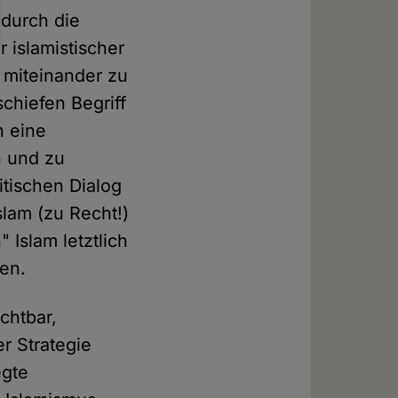
 durch die
 islamistischer
 miteinander zu
schiefen Begriff
n eine
 und zu
itischen Dialog
slam (zu Recht!)
 Islam letztlich
en.
chtbar,
r Strategie
egte