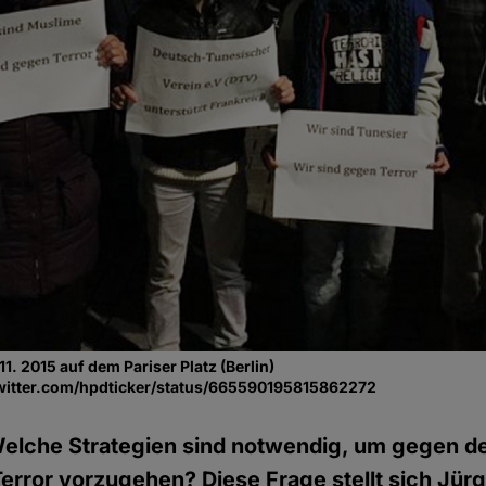
. 2015 auf dem Pariser Platz (Berlin)
//twitter.com/hpdticker/status/665590195815862272
elche Strategien sind notwendig, um gegen d
Terror vorzugehen? Diese Frage stellt sich Jürg