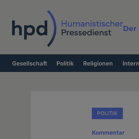
Direkt
zum
Inhalt
Der 
Vollt
Gesellschaft
Politik
Religionen
Inter
Hauptnavigation
POLITIK
Kommentar