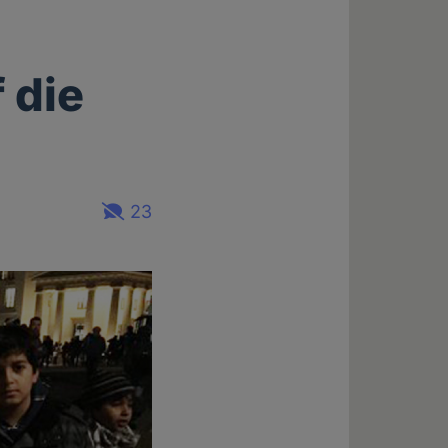
 die
23