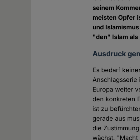
seinem Kommenta
meisten Opfer i
und Islamismus 
"den" Islam al
Ausdruck geme
Es bedarf keine
Anschlagsserie 
Europa weiter v
den konkreten E
ist zu befürcht
gerade aus mus
die Zustimmung
wächst. "Macht 