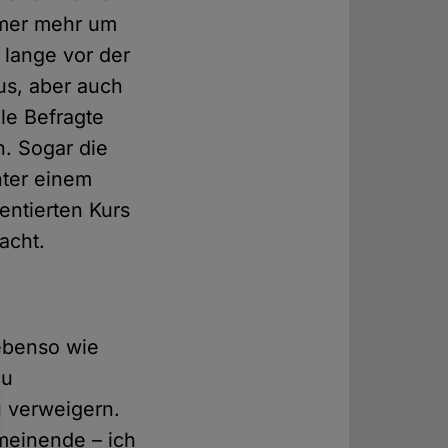
mmer mehr um
 lange vor der
us, aber auch
le Befragte
n. Sogar die
nter einem
entierten Kurs
acht.
ebenso wie
zu
 verweigern.
meinende – ich