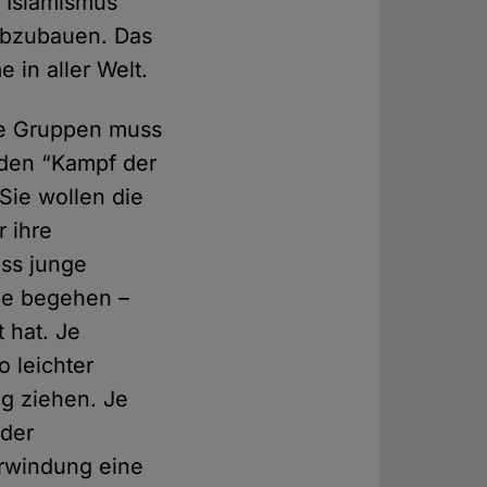
d Islamismus
abzubauen. Das
 in aller Welt.
re Gruppen muss
 den “Kampf der
Sie wollen die
 ihre
dass junge
ge begehen –
 hat. Je
o leichter
eg ziehen. Je
 der
erwindung eine