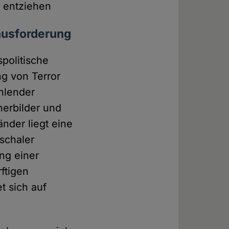
u entziehen
rausforderung
spolitische
ng von Terror
hlender
erbilder und
änder liegt eine
schaler
ng einer
rftigen
t sich auf