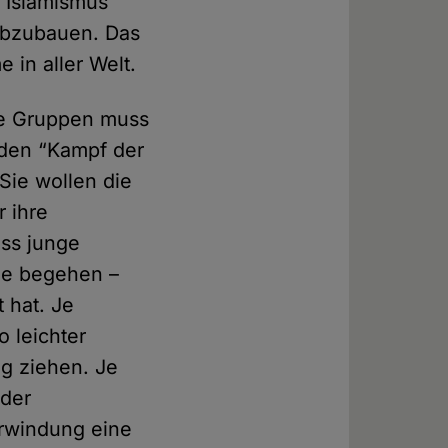
d Islamismus
abzubauen. Das
 in aller Welt.
re Gruppen muss
 den “Kampf der
Sie wollen die
 ihre
dass junge
ge begehen –
 hat. Je
o leichter
eg ziehen. Je
 der
erwindung eine