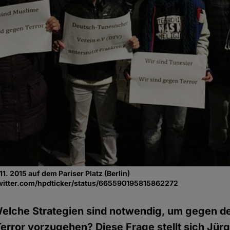
. 2015 auf dem Pariser Platz (Berlin)
//twitter.com/hpdticker/status/665590195815862272
elche Strategien sind notwendig, um gegen d
Terror vorzugehen? Diese Frage stellt sich Jürg