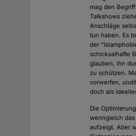
mag den Begriff
Talkshows ziehe
Anschläge selbs
tun haben. Es br
der "Islamphobie
schicksalhafte
glauben, ihn dur
zu schützen. Man
vorwerfen, undif
doch als ideel
Die Optimierung
wenngleich das 
aufzeigt. Aber 