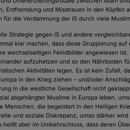
 und Differenzierungsrituale zwischen Islam un
, Entfremdung und Misstrauen in den Köpfen 
uch für die Verdammung der IS durch viele Muslime
lle Strategie gegen IS und andere vergleichba
inmal klar machen, dass diese Gruppierung auf
hre wechselseitigen Feindbilder angewiesen ist. 
einander aufzuhetzen und so den Nährboden für
ristischen Aktivitäten legen. Es ist kein Zufall, 
uropa in den Krieg ziehen – und/oder Anschlä
ung in die westliche Gesellschaft nicht geklappt
sozial abgehängter Muslime in Europa leben, ums
ge Menschen, die begeistert in den Heiligen Kri
relle und soziale Diskrepanz, umso stärker wird
s heißt aber im Umkehrschluss, dass deren Üb