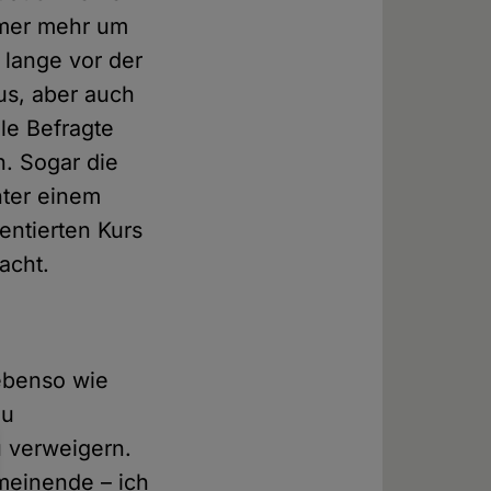
mmer mehr um
 lange vor der
us, aber auch
le Befragte
n. Sogar die
nter einem
entierten Kurs
acht.
ebenso wie
zu
 verweigern.
meinende – ich