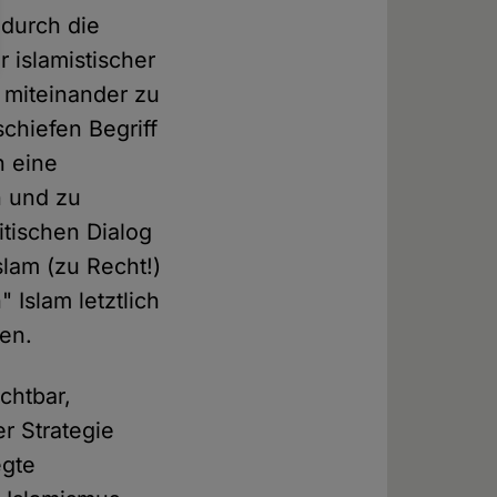
 durch die
 islamistischer
 miteinander zu
schiefen Begriff
n eine
 und zu
itischen Dialog
slam (zu Recht!)
 Islam letztlich
en.
chtbar,
r Strategie
egte