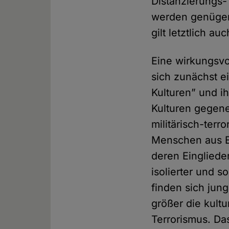
Distanzierungs-
werden genügen
gilt letztlich a
Eine wirkungsvo
sich zunächst e
Kulturen” und i
Kulturen gegen
militärisch-terro
Menschen aus E
deren Einglieder
isolierter und 
finden sich jun
größer die kultu
Terrorismus. Da