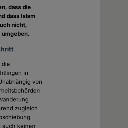
en, dass die
nd dass Islam
uch nicht,
zu umgeben.
hritt
 die
htlingen in
. Unabhängig von
erheitsbehörden
inwanderung
rend zugleich
bschiebung
t auch keinen