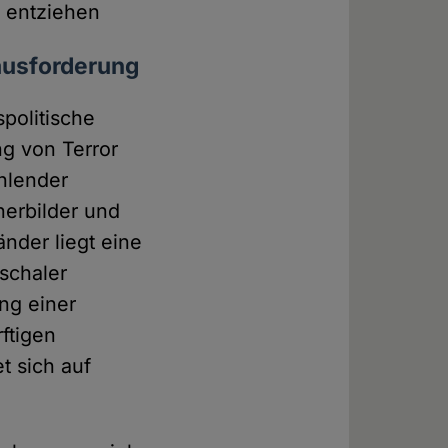
u entziehen
rausforderung
spolitische
ng von Terror
hlender
erbilder und
änder liegt eine
schaler
ng einer
rftigen
t sich auf