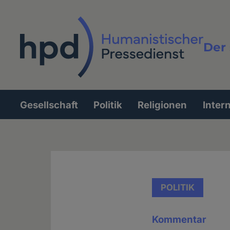
Direkt
zum
Inhalt
Der 
Vollt
Gesellschaft
Politik
Religionen
Inter
Hauptnavigation
POLITIK
Kommentar