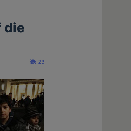
 die
23