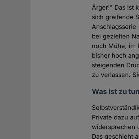
Ärger!" Das ist
sich greifende 
Anschlagsserie 
bei gezielten N
noch Mühe, im R
bisher hoch ang
steigenden Druc
zu verlassen. S
Was ist zu tu
Selbstverständl
Private dazu au
widersprechen 
Das geschieht a