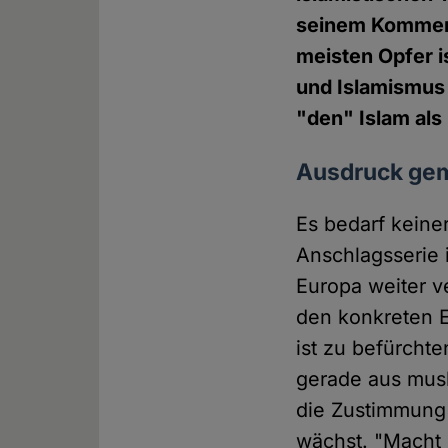
seinem Kommenta
meisten Opfer i
und Islamismus 
"den" Islam al
Ausdruck geme
Es bedarf keine
Anschlagsserie 
Europa weiter v
den konkreten E
ist zu befürcht
gerade aus mus
die Zustimmung
wächst. "Macht 