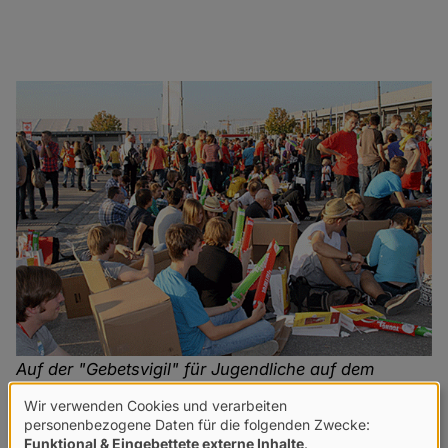
Auf der "Gebetsvigil" für Jugendliche auf dem
Messegelände
Wir verwenden Cookies und verarbeiten
Verwendung
personenbezogene Daten für die folgenden Zwecke:
Funktional & Eingebettete externe Inhalte
.