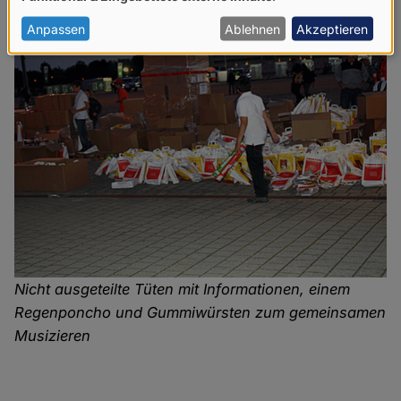
von
personenbezogenen
Anpassen
Ablehnen
Akzeptieren
Daten
und
Cookies
Nicht ausgeteilte Tüten mit Informationen, einem
Regenponcho und Gummiwürsten zum gemeinsamen
Musizieren