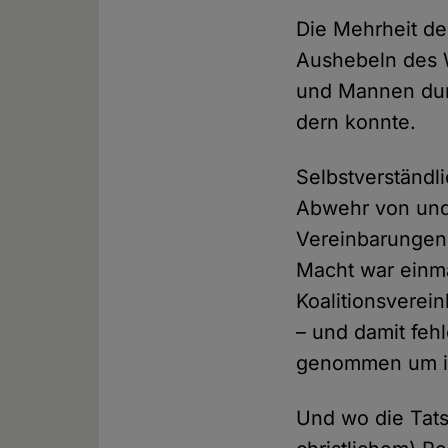
Die Mehrheit der
Aushebeln des W
und Mannen durch
dern konnte.
Selbstverständlic
Abwehr von unde­
Vereinbarungen 
Macht war ein­ma
Koalitionsverei
– und damit feh­
genom­men um in
Und wo die Tats