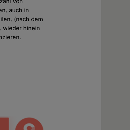
nzahl von
en, auch in
eilen, (nach dem
g, wieder hinein
nzieren.