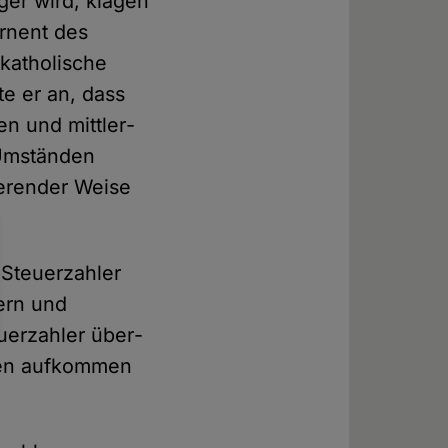
­ger wird, klagen
rnent des
atho­li­sche
te er an, dass
n und mitt­ler­
n Umständen
e­ren­der Weise
r Steuerzahler
rern und
euerzahler über­
en auf­kom­men