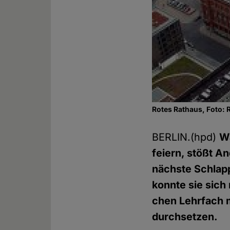
Rotes Rathaus, Foto:
BERLIN.(hpd)
Wa
fei­ern, stößt 
nächste Schlapp
konnte sie sich 
chen Lehrfach m
durch­set­zen.