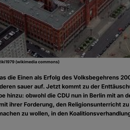
 Riki1979 (wikimedia commons)
s die Einen als Erfolg des Volksbegehrens 2009
Anderen sauer auf. Jetzt kommt zu der Enttäusch
e hinzu: obwohl die CDU nun in Berlin mit an de
mit ihrer Forderung, den Religionsunterricht zu 
achen zu wol­len, in den Koalitionsverhandlun