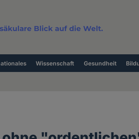
säkulare Blick auf die Welt.
extsuche
nationales
Wissenschaft
Gesundheit
Bild
 ohne "ordentlichen