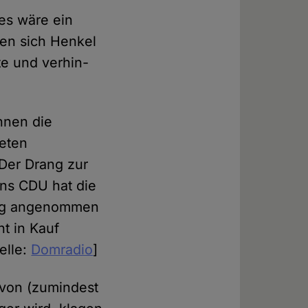
 es wäre ein
ten sich Henkel
te und ver­hin­
n­nen die
e­ten
"Der Drang zur
ins CDU hat die
ig ange­nom­men
ht in Kauf
elle:
Domradio
]
von (zumin­dest