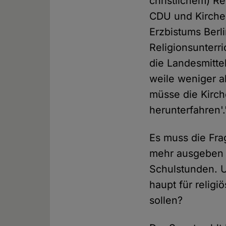
christ­li­chem) 
CDU und Kirche 
Erzbistums Berli
Religionsunterri
die Landesmittel
weile weni­ger a
müsse die Kirche
her­un­ter­fah­re
Es muss die Frag
mehr aus­ge­ben 
Schulstunden. Un
haupt für reli­
sol­len?