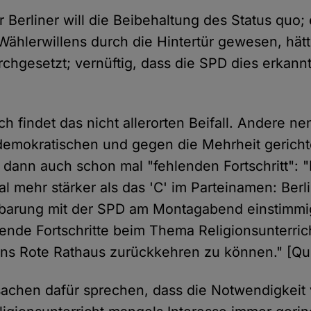
 Berliner will die Beibehaltung des Status quo;
ählerwillens durch die Hintertür gewe­sen, hät
­ge­setzt; ver­nüf­tig, dass die SPD dies erkann
h fin­det das nicht aller­or­ten Beifall. Andere ne
mo­kra­ti­schen und gegen die Mehrheit gerich­t
dann auch schon mal "feh­len­den Fortschritt": 
l mehr stär­ker als das 'C' im Parteinamen: Berl
nbarung mit der SPD am Montagabend ein­stim­m
lende Fortschritte beim Thema Religionsunterric
s Rote Rathaus zurück­keh­ren zu kön­nen." [Qu
achen dafür spre­chen, dass die Notwendigkeit 