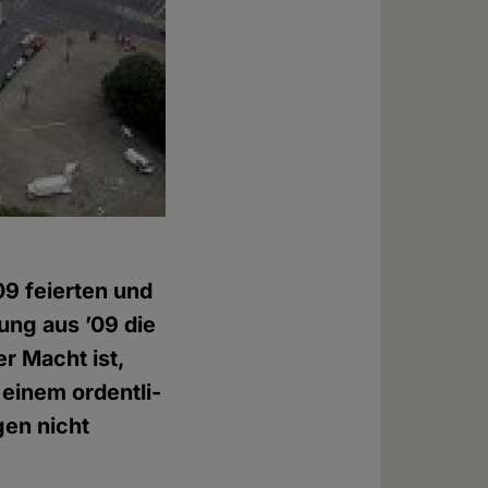
 fei­er­ten und
ung aus ’09 die
r Macht ist,
einem ordent­li­
gen nicht