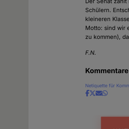
Der Senat zahlt
Schülern. Entsc
kleineren Klass
Motto: sind wir 
zu kommen), dan
F.N.
Kommentare
Netiquette für Kom
Share
news