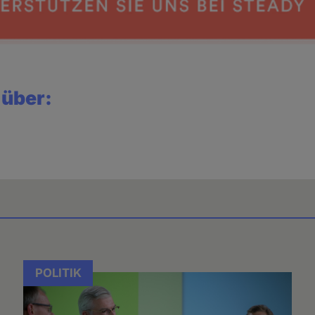
 über:
POLITIK