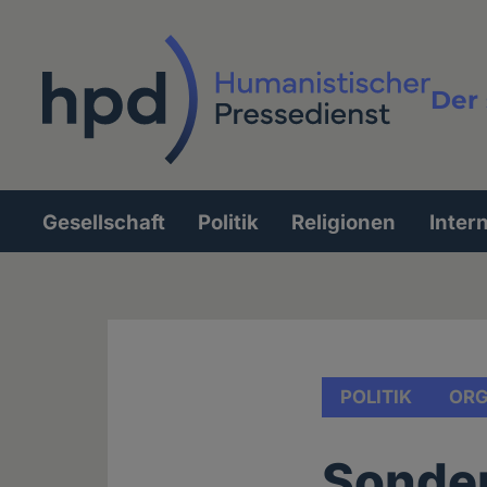
Direkt
zum
Inhalt
Der 
Vollt
Gesellschaft
Politik
Religionen
Inter
Hauptnavigation
POLITIK
ORG
Sonder