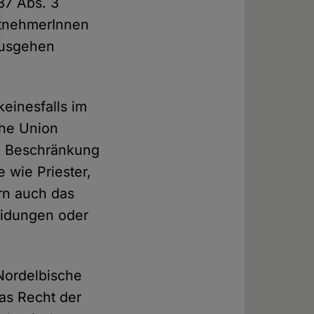
37 Abs. 3
itnehmerInnen
ausgehen
einesfalls im
che Union
ne Beschränkung
 wie Priester,
ern auch das
heidungen oder
Nordelbische
das Recht der