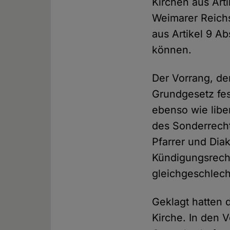
Kirchen aus Art
Weimarer Reichs
aus Artikel 9 A
können.
Der Vorrang, de
Grundgesetz fes
ebenso wie libe
des Sonderrecht
Pfarrer und Diak
Kündigungsrecht
gleichgeschlech
Geklagt hatten 
Kirche. In den V