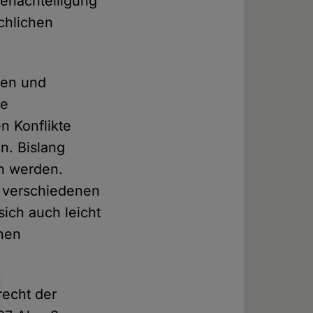
Benachteiligung
chlichen
nen und
ie
n Konflikte
n. Bislang
n werden.
n verschiedenen
ich auch leicht
chen
echt der