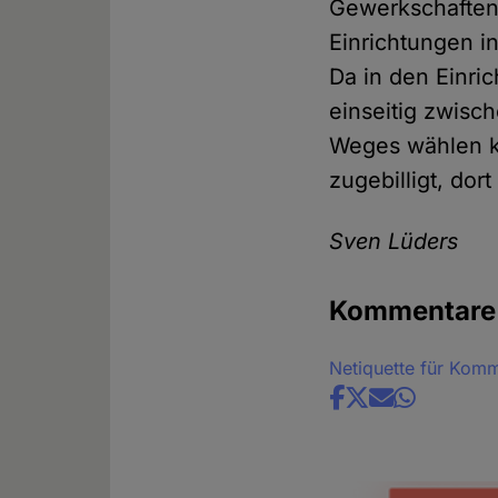
Gewerkschaften 
Einrichtungen i
Da in den Einri
einseitig zwisc
Weges wählen k
zugebilligt, dor
Sven Lüders
Kommentare
Netiquette für Kom
Share
news