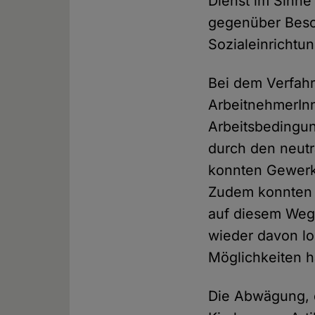
Dienst im Sinne 
gegenüber Besch
Sozialeinrichtu
Bei dem Verfahr
ArbeitnehmerInn
Arbeitsbedingun
durch den neutr
konnten Gewerk
Zudem konnten d
auf diesem Weg
wieder davon lo
Möglichkeiten 
Die Abwägung, 