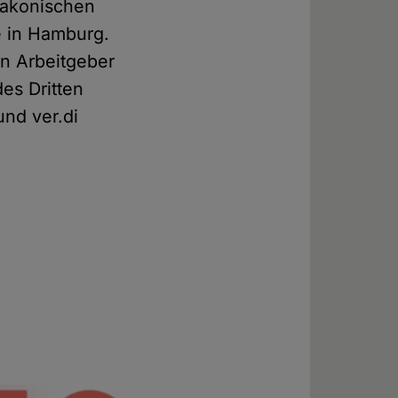
iakonischen
e in Hamburg.
en Arbeitgeber
es Dritten
nd ver.di