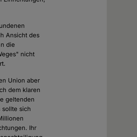
ebundenen
h Ansicht des
nn die
Weges" nicht
t.
hen Union aber
ach dem klaren
le geltenden
sollte sich
Millionen
chtungen. Ihr