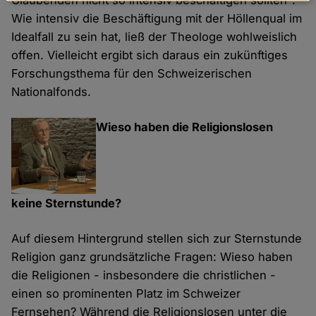
Glaubenden nicht so intensiv beschäftigen sollten".
Daten
Wie intensiv die Beschäftigung mit der Höllenqual im
und
Idealfall zu sein hat, ließ der Theologe wohlweislich
Cookies
offen. Vielleicht ergibt sich daraus ein zukünftiges
Forschungsthema für den Schweizerischen
Nationalfonds.
Wieso haben die Religionslosen
keine Sternstunde?
Auf diesem Hintergrund stellen sich zur Sternstunde
Religion ganz grundsätzliche Fragen: Wieso haben
die Religionen - insbesondere die christlichen -
einen so prominenten Platz im Schweizer
Fernsehen? Während die Religionslosen unter die