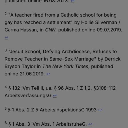
published online 16.08.2023.
↩︎
2
"A teacher fired from a Catholic school for being
gay has reached a settlement" by Hollie Silverman /
Carma Hassan, in
CNN
, published online 09.07.2019.
↩︎
3
"Jesuit School, Defying Archdiocese, Refuses to
Remove Teacher in Same-Sex Marriage" by Derrick
Bryson Taylor in
The New York Times
, published
online 21.06.2019.
↩︎
4
§ 132 iVm Teil II, ua. § 96 Abs. 1 Z 1,2, §3108-112
ArbeitsverfassungsG
↩︎
5
§ 1 Abs. 2 Z 5 ArbeitsinspektionsG 1993
↩︎
6
§ 1 Abs. 3 iVm Abs. 1 ArbeitsruheG.
↩︎