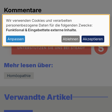
Kommentare
Wir verwenden Cookies und verarbeiten
Netiquette für Kommentare
Verwendung
personenbezogene Daten für die folgenden Zwecke:
Funktional & Eingebettete externe Inhalte
.
von
Share
personenbezogenen
Anpassen
Ablehnen
Akzeptieren
news
Daten
und
Cookies
Mehr lesen über:
Homöopathie
Verwandte Artikel