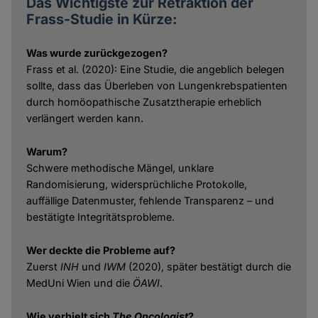
Das Wichtigste zur Retraktion der
Frass-Studie in Kürze:
Was wurde zurückgezogen?
Frass et al. (2020): Eine Studie, die angeblich belegen
sollte, dass das Überleben von Lungenkrebspatienten
durch homöopathische Zusatztherapie erheblich
verlängert werden kann.
Warum?
Schwere methodische Mängel, unklare
Randomisierung, widersprüchliche Protokolle,
auffällige Datenmuster, fehlende Transparenz – und
bestätigte Integritätsprobleme.
Wer deckte die Probleme auf?
Zuerst
INH
und
IWM
(2020), später bestätigt durch die
MedUni Wien und die
ÖAWI
.
Wie verhielt sich
The Oncologist
?