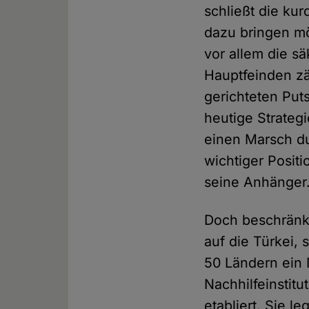
schließt die kur
dazu bringen mö
vor allem die s
Hauptfeinden zä
gerichteten Puts
heutige Strategi
einen Marsch du
wichtiger Positi
seine Anhänger
Doch beschränke
auf die Türkei,
50 Ländern ein 
Nachhilfeinstit
etabliert. Sie l