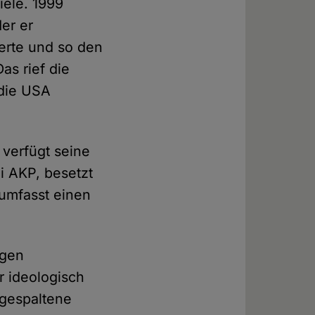
iele. 1999
er er
erte und so den
as rief die
 die USA
 verfügt seine
i AKP, besetzt
 umfasst einen
ngen
r ideologisch
bgespaltene