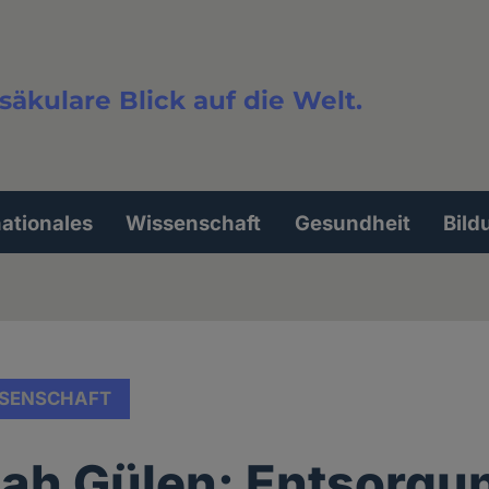
säkulare Blick auf die Welt.
extsuche
nationales
Wissenschaft
Gesundheit
Bild
SENSCHAFT
lah Gülen: Entsorgu