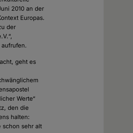
Juni 2010 an der
Kontext Europas.
zu der
.V.“,
 aufrufen.
acht, geht es
schwänglichem
densapostel
licher Werte“
tz, den die
ens halten:
 schon sehr alt