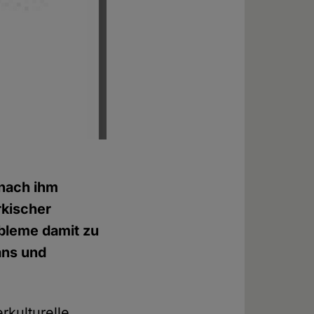
 nach ihm
rkischer
obleme damit zu
ans und
rkulturelle