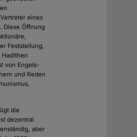
hen
Vertreter eines
. Diese Öffnung
aktionäre,
er Feststellung,
n Hadithen
st von Engels-
chern und Reden
mmunismus,
ügt die
st dezentral
genständig, aber