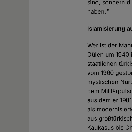
sind, sondern di
haben.“
Islamisierung a
Wer ist der Man
Gülen um 1940 i
staatlichen tür
vom 1960 gestor
mystischen Nurc
dem Militärputs
aus dem er 1981
als modernisier
aus großtürkisc
Kaukasus bis Ch