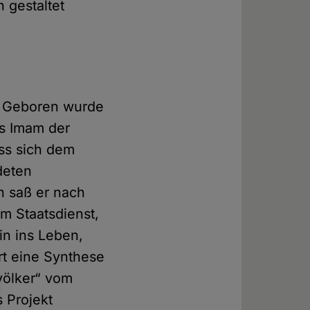
 gestaltet
t? Geboren wurde
ls Imam der
oss sich dem
deten
n saß er nach
im Staatsdienst,
in ins Leben,
rt eine Synthese
völker“ vom
s Projekt