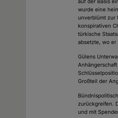
auf der Basis e
wurde eine heim
unverblümt zur 
konspirativen C
türkische Staats
absetzte, wo er 
Gülens Unterwan
Anhängerschaft 
Schlüsselpositi
Großteil der An
Bündnispolitisc
zurückgreifen. 
und mit Spenden