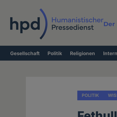
Direkt
zum
Inhalt
Der 
Vollt
Gesellschaft
Politik
Religionen
Inter
Hauptnavigation
POLITIK
WIS
Fethul