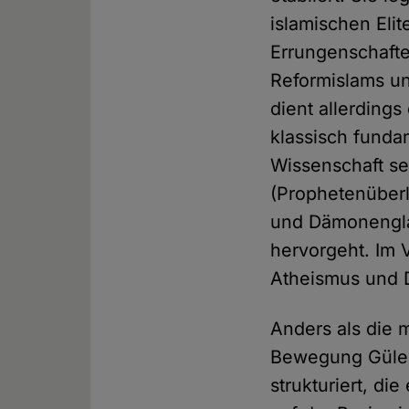
islamischen Elit
Errungenschafte
Reformislams un
dient allerdings
klassisch fundam
Wissenschaft se
(Prophetenüberl
und Dämonengla
hervorgeht. Im 
Atheismus und D
Anders als die 
Bewegung Gülens
strukturiert, di