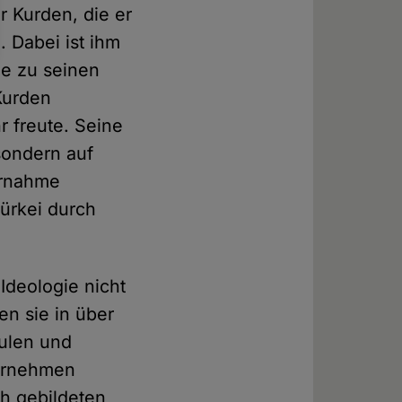
er Kurden, die er
 Dabei ist ihm
ie zu seinen
Kurden
r freute. Seine
 sondern auf
ernahme
Türkei durch
Ideologie nicht
en sie in über
hulen und
ternehmen
ch gebildeten