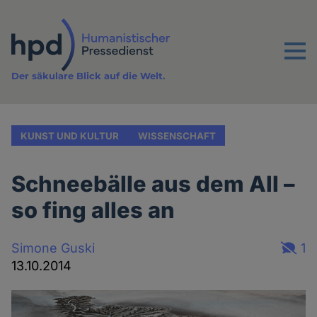
Direkt
zum
Inhalt
Menu
Der säkulare Blick auf die Welt.
KUNST UND KULTUR
WISSENSCHAFT
Schneebälle aus dem All –
so fing alles an
Simone Guski
1
13.10.2014