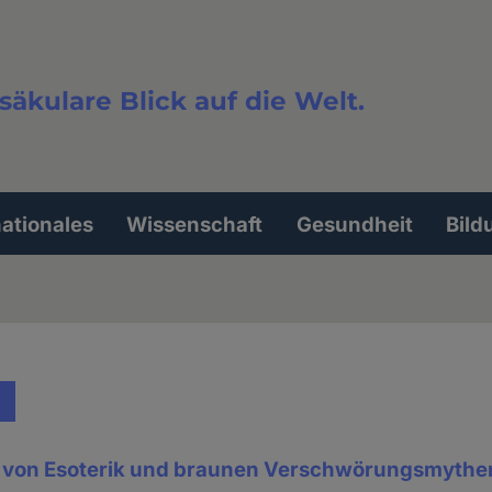
säkulare Blick auf die Welt.
extsuche
nationales
Wissenschaft
Gesundheit
Bild
g von Esoterik und braunen Verschwörungsmythe