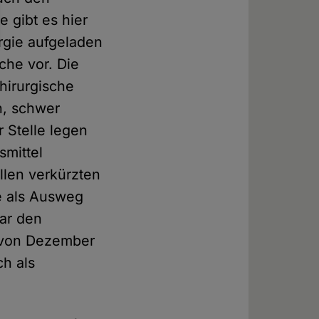
 gibt es hier
rgie aufgeladen
che vor. Die
hirurgische
n, schwer
 Stelle legen
smittel
llen verkürzten
e als Ausweg
ar den
von Dezember
ch als