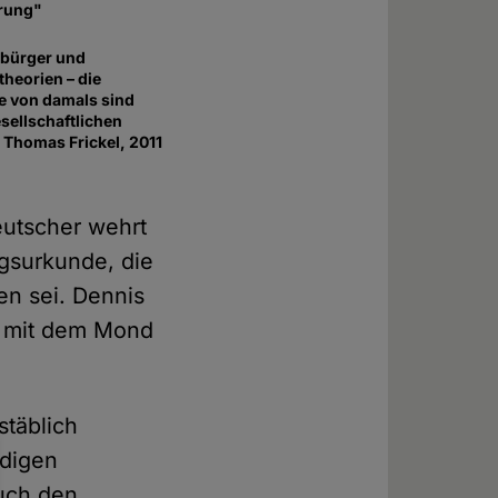
rung"
sbürger und
heorien – die
 von damals sind
esellschaftlichen
, Thomas Frickel, 2011
eutscher wehrt
gsurkunde, die
en sei. Dennis
n mit dem Mond
stäblich
ndigen
uch den