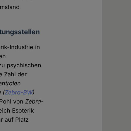
Umstand
tungsstellen
k-Industrie in
ten
zu psychischen
e Zahl der
entralen
 (
Zebra-BW
)
 Pohl von
Zebra-
eich Esoterik
 auf Platz