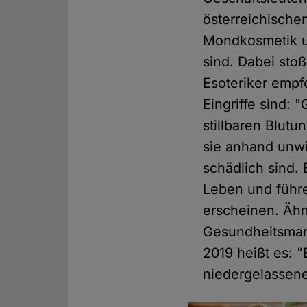
österreichische
Mondkosmetik u
sind. Dabei sto
Esoteriker empf
Eingriffe sind:
stillbaren Blut
sie anhand unwi
schädlich sind.
Leben und führe
erscheinen. Ähn
Gesundheitsmar
2019 heißt es: "
niedergelassene