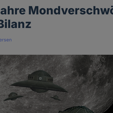
Jahre Mondverschw
Bilanz
tersen