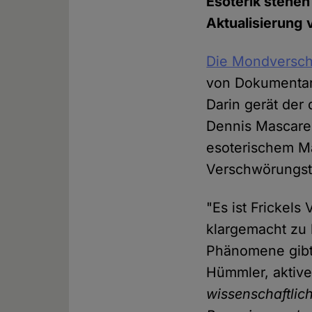
Esoterik stehen
Aktualisierung 
Die Mondversc
von Dokumentar
Darin gerät der
Dennis Mascaren
esoterischem M
Verschwörungst
"Es ist Frickels
klargemacht zu 
Phänomene gibt"
Hümmler, aktive
wissenschaftli