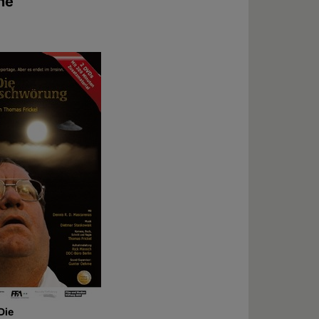
ine
Die