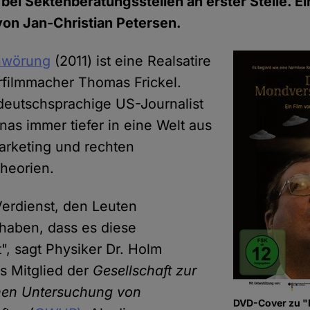
 bei Sektenberatungsstellen an erster Stelle. E
von Jan-Christian Petersen.
hwörung
(2011) ist eine Realsatire
filmmacher Thomas Frickel.
 deutschsprachige US-Journalist
as immer tiefer in eine Welt aus
arketing und rechten
heorien.
 Verdienst, den Leuten
haben, dass es diese
, sagt Physiker Dr. Holm
s Mitglied der
Gesellschaft zur
chen Untersuchung von
DVD-Cover zu "