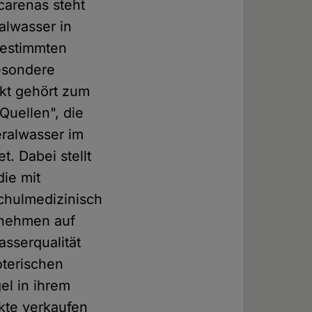
carenas steht
ralwasser in
bestimmten
esondere
ukt gehört zum
Quellen", die
eralwasser im
. Dabei stellt
die mit
chulmedizinisch
rnehmen auf
asserqualität
oterischen
el in ihrem
kte verkaufen