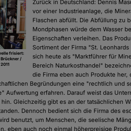
Zurück in Deutschland: Dennis Mas
vor einer Industrieanlage, die Mine
Flaschen abfüllt. Die Abfüllung zu 
Mondphasen würde dem Wasser b
Eigenschaften verleihen. Das Prod
Sortiment der Firma "St. Leonhards 
le frisiert:
sich heute als "Marktführer für Min
 Brückner /
 2011
Bereich Naturkosthandel" bezeichnet
die Firma eben auch Produkte her, 
aftlichen Begründungen eine "rechtlich und s
e" Aufwertung erfahren. Darauf weist das Unte
hin. Gleichzeitig gibt es an der tatsächlichen W
tanden. Dennoch bedient sich die Firma des es
wird benutzt, um Menschen, die seelische Mäng
n, eben auch noch einmal höherpreisige Produ