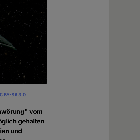
C BY-SA 3.0
chwörung" vom
glich gehalten
rien und