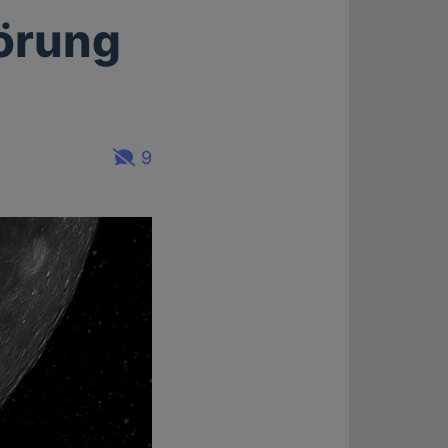
örung
9