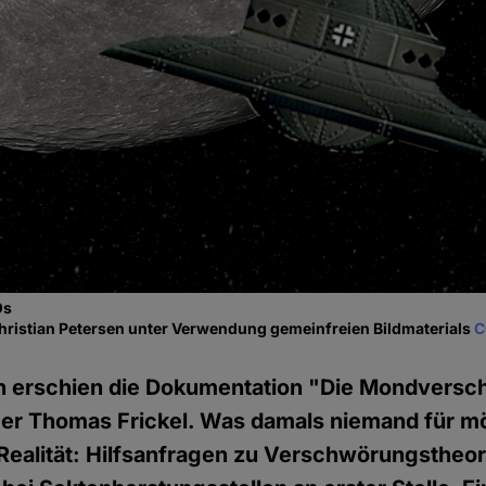
Os
hristian Petersen unter Verwendung gemeinfreien Bildmaterials
C
n erschien die Dokumentation "Die Mondvers
er Thomas Frickel. Was damals niemand für mö
e Realität: Hilfsanfragen zu Verschwörungstheo