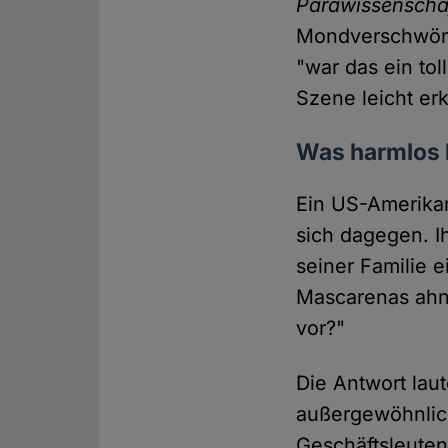
Parawissenscha
Mondverschwöru
"war das ein tol
Szene leicht er
Was harmlos 
Ein US-Amerika
sich dagegen. 
seiner Familie 
Mascarenas ahn
vor?"
Die Antwort lau
außergewöhnlich
Geschäftsleute