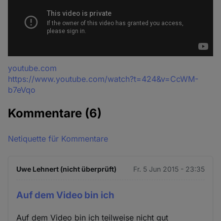
Quelle
youtube.com
https://www.youtube.com/watch?t=424&v=CcWM-
b7eVqo
Kommentare
(6)
Netiquette für Kommentare
Uwe Lehnert (nicht überprüft)
Fr. 5 Jun 2015 - 23:35
Auf dem Video bin ich
Auf dem Video bin ich teilweise nicht gut