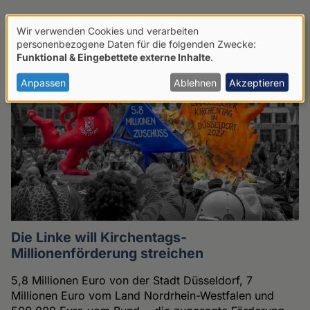
Wir verwenden Cookies und verarbeiten
VOR ORT
Verwendung
personenbezogene Daten für die folgenden Zwecke:
Funktional & Eingebettete externe Inhalte
.
von
personenbezogenen
Anpassen
Ablehnen
Akzeptieren
Daten
und
Cookies
Die Linke will Kirchentags-
Millionenförderung streichen
5,8 Millionen Euro von der Stadt Düsseldorf, 7
Millionen Euro vom Land Nordrhein-Westfalen und