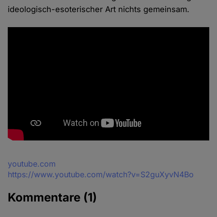
ideologisch-esoterischer Art nichts gemeinsam.
Quelle
youtube.com
https://www.youtube.com/watch?v=S2guXyvN4Bo
Kommentare
(1)