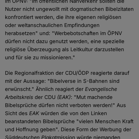
im ÖPNV: "Im öffentlichen Nahverkehr sollten die
Nutzer nicht ungewollt mit dogmatischen Bibelzitaten
konfrontiert werden, die ihre eigenen religiösen
oder weltanschaulichen Empfindungen
herabsetzen" und: "Werbebotschaften im ÖPNV
dürfen nicht dazu genutzt werden, eine spezielle
religiöse Überzeugung als Leitkultur darzustellen
und für sie zu missionieren."
Die Regionalfraktion der CDU/ÖDP reagierte darauf
mit der Aussage: "Bibelverse in S-Bahnen sind
erwünscht." Ähnlich reagiert der
Evangelische
Arbeitskreis
der CDU
(EAK)
: "Mut machende
Bibelsprüche dürfen nicht verboten werden!" Aus
Sicht des
EAK
würden die von den Linken
beanstandeten Bibelsprüche "vielen Menschen Kraft
und Hoffnung geben". Diese Form der Werbung der
Süddeutschen Plakatmission
würde niemanden