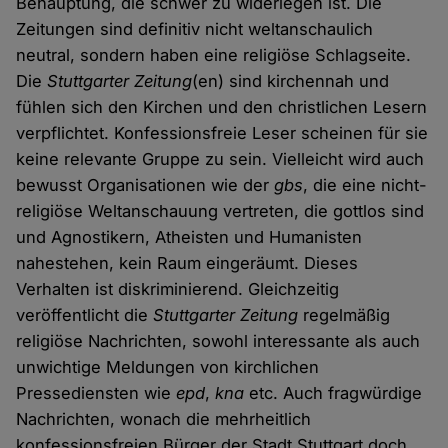
Behauptung, die schwer zu widerlegen ist. Die
Zeitungen sind definitiv nicht weltanschaulich
neutral, sondern haben eine religiöse Schlagseite.
Die
Stuttgarter Zeitung
(en) sind kirchennah und
fühlen sich den Kirchen und den christlichen Lesern
verpflichtet. Konfessionsfreie Leser scheinen für sie
keine relevante Gruppe zu sein. Vielleicht wird auch
bewusst Organisationen wie der
gbs
, die eine nicht-
religiöse Weltanschauung vertreten, die gottlos sind
und Agnostikern, Atheisten und Humanisten
nahestehen, kein Raum eingeräumt. Dieses
Verhalten ist diskriminierend. Gleichzeitig
veröffentlicht die
Stuttgarter Zeitung
regelmäßig
religiöse Nachrichten, sowohl interessante als auch
unwichtige Meldungen von kirchlichen
Pressediensten wie
epd
,
kna
etc. Auch fragwürdige
Nachrichten, wonach die mehrheitlich
konfessionsfreien Bürger der Stadt Stuttgart doch