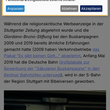
von
personenbezogenen
Anpassen
Ablehnen
Akzeptieren
Bibelverse in der S-Bahn
Daten
und
Während die religionskritische Werbeanzeige in der
Cookies
Stuttgarter Zeitung
abgelehnt wurde und die
Giordano-Bruno-Stiftung
bei den Buskampagnen
2009 und 2019 bereits ähnliche Erfahrungen
gemacht hatte (2009 haben Verkehrsbetriebe
das
Plakat "Es gibt keinen Gott…" abgelehnt
, Anfang Mai
2019 hat die Deutsche Bahn
Großplakate zur
Bewerbung der "Säkularen Buskampagne" in den
Berliner Bahnhöfen untersagt
), wird in der S-Bahn
der Region Stuttgart mit Bibelversen geworben.