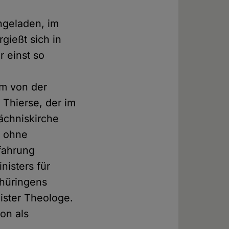
ngeladen, im
gießt sich in
r einst so
um von der
 Thierse, der im
ächniskirche
n ohne
fahrung
isters für
Thüringens
ister Theologe.
on als