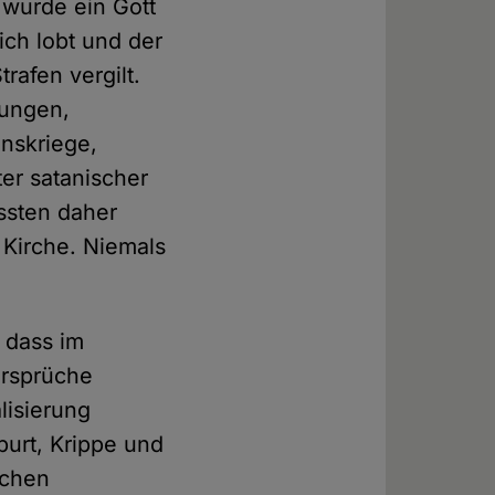
 wurde ein Gott
ich lobt und der
rafen vergilt.
rungen,
onskriege,
er satanischer
ssten daher
n Kirche. Niemals
, dass im
ersprüche
lisierung
burt, Krippe und
schen