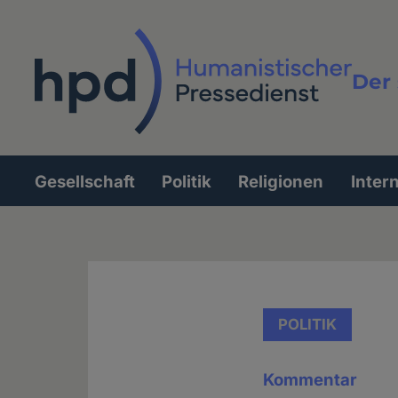
Direkt
zum
Inhalt
Der 
Vollt
Gesellschaft
Politik
Religionen
Inter
Hauptnavigation
POLITIK
Kommentar