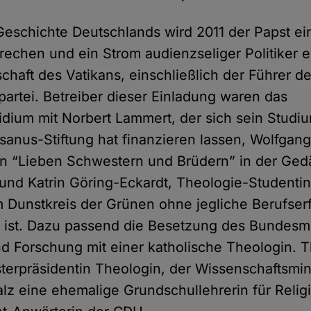
 Geschichte Deutschlands wird 2011 der Papst ei
rechen und ein Strom audienzseliger Politiker er
schaft des Vatikans, einschließlich der Führer de
partei. Betreiber dieser Einladung waren das
dium mit Norbert Lammert, der sich sein Studi
sanus-Stiftung hat finanzieren lassen, Wolfgang
n “Lieben Schwestern und Brüdern” in der Ged
, und Katrin Göring-Eckardt, Theologie-Studenti
m Dunstkreis der Grünen ohne jegliche Berufser
st. Dazu passend die Besetzung des Bundesmin
d Forschung mit einer katholische Theologin. 
terpräsidentin Theologin, der Wissenschaftsmin
alz eine ehemalige Grundschullehrerin für Religi