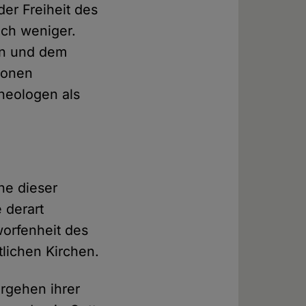
der Freiheit des
ch weniger.
en und dem
tionen
Theologen als
ne dieser
 derart
orfenheit des
tlichen Kirchen.
ergehen ihrer