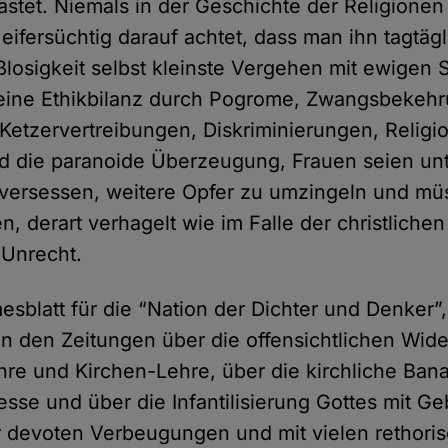
stet. Niemals in der Geschichte der Religionen
eifersüchtig darauf achtet, dass man ihn tagtägl
losigkeit selbst kleinste Vergehen mit ewigen St
eine Ethikbilanz durch Pogrome, Zwangsbekeh
Ketzervertreibungen, Diskriminierungen, Religi
nd die paranoide Überzeugung, Frauen seien unt
versessen, weitere Opfer zu umzingeln und mü
, derart verhagelt wie im Falle der christliche
 Unrecht.
esblatt für die “Nation der Dichter und Denker”
n den Zeitungen über die offensichtlichen Wid
re und Kirchen-Lehre, über die kirchliche Bana
sse und über die Infantilisierung Gottes mit Ge
r devoten Verbeugungen und mit vielen rethori