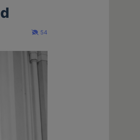
nd
54