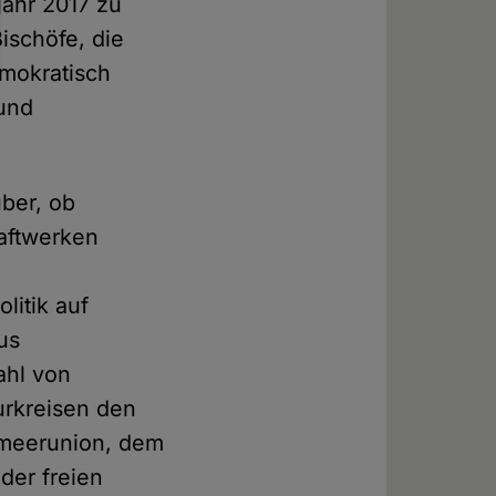
jahr 2017 zu
ischöfe, die
emokratisch
 und
ber, ob
aftwerken
litik auf
us
ahl von
urkreisen den
elmeerunion, dem
der freien