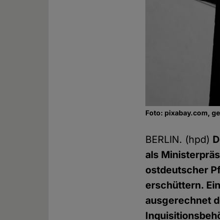
Foto: pixabay.com, g
BERLIN. (hpd)
D
als Ministerprä
ostdeutscher Pf
erschüttern. Ei
ausgerechnet d
Inquisitionsbeh