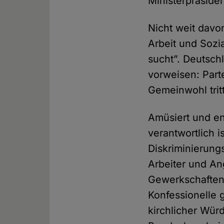
Ministerpräside
Nicht weit davon
Arbeit und Sozi
sucht”. Deutsch
vorweisen: Part
Gemeinwohl tritt
Amüsiert und en
verantwortlich 
Diskriminierung
Arbeiter und Ang
Gewerkschaften
Konfessionelle 
kirchlicher Wür