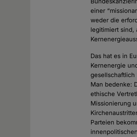
Bundeskanzlerin
einer “missiona
weder die erfor
legitimiert sin
Kernenergieaus
Das hat es in E
Kernenergie un
gesellschaftlich 
Man bedenke: Di
ethische Vertre
Missionierung u
Kirchenaustritt
Parteien bekomm
innenpolitische