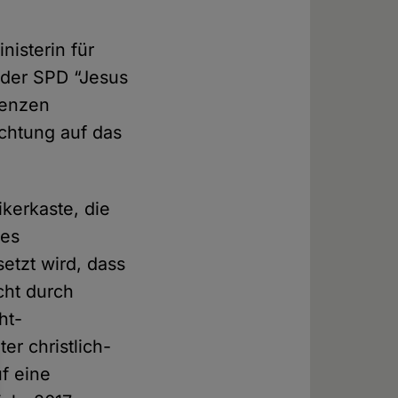
nisterin für
 der SPD “Jesus
tenzen
chtung auf das
kerkaste, die
des
etzt wird, dass
cht durch
ht-
r christlich-
f eine