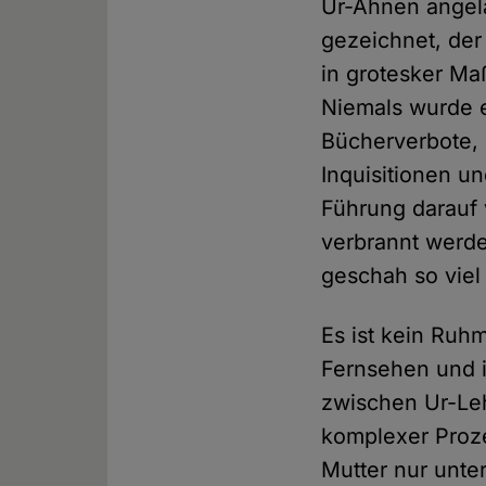
Ur-Ahnen angela
gezeichnet, der 
in grotesker Maß
Niemals wurde 
Bücherverbote, 
Inquisitionen u
Führung darauf 
verbrannt werden
geschah so viel
Es ist kein Ruhm
Fernsehen und i
zwischen Ur-Leh
komplexer Proze
Mutter nur unte