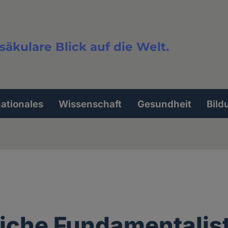
säkulare Blick auf die Welt.
extsuche
nationales
Wissenschaft
Gesundheit
Bild
liche Fundamentalis