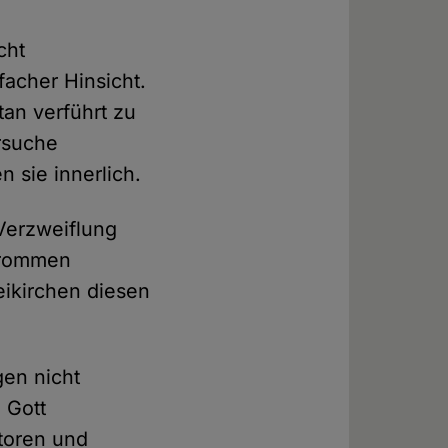
cht
facher Hinsicht.
tan verführt zu
ersuche
n sie innerlich.
Verzweiflung
 frommen
eikirchen diesen
gen nicht
 Gott
storen und