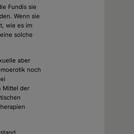
ie Fundis sie
rden. Wenn sie
t, wie es im
eine solche
uelle aber
Homoerotik noch
ei
Mittel der
utischen
therapien
rstand.