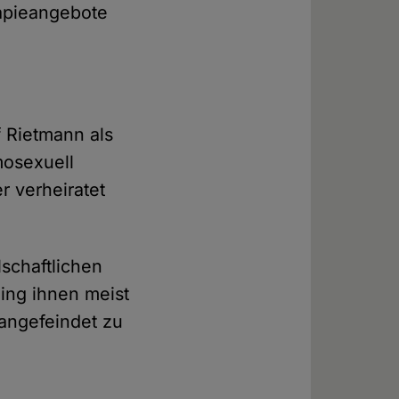
rapieangebote
f Rietmann als
mosexuell
r verheiratet
schaftlichen
ging ihnen meist
angefeindet zu