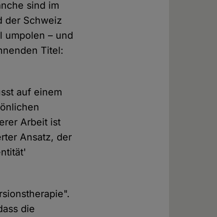
anche sind im
d der Schweiz
ll umpolen – und
nenden Titel:
usst auf einem
sönlichen
rer Arbeit ist
rter Ansatz, der
tität'
sionstherapie".
dass die