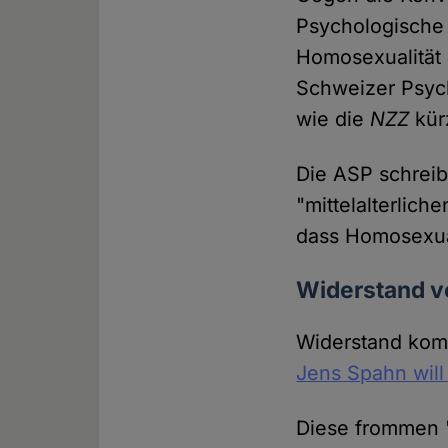
Psychologische 
Homosexualität a
Schweizer Psyc
wie die
NZZ
kürz
Die ASP schreibt
"mittelalterlic
dass Homosexual
Widerstand vo
Widerstand komm
Jens Spahn will
Diese frommen 