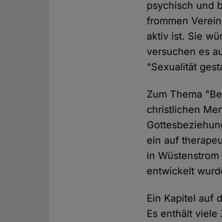
psychisch und b
frommen Verei
aktiv ist. Sie 
versuchen es a
"Sexualität gest
Zum Thema "Ber
christlichen Me
Gottesbeziehung
ein auf therape
in Wüstenstrom 
entwickelt wurd
Ein Kapitel auf
Es enthält viele