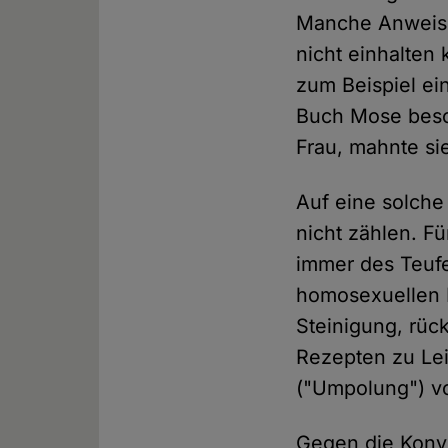
Manche Anweisun
nicht einhalten
zum Beispiel ei
Buch Mose besch
Frau, mahnte si
Auf eine solch
nicht zählen. Fü
immer des Teufe
homosexuellen N
Steinigung, rüc
Rezepten zu Lei
("Umpolung") von
Gegen die Konve