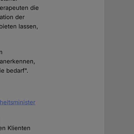
herapeuten die
ation der
ieten lassen,
m
d anerkennen,
ie bedarf".
eitsminister
en Klienten