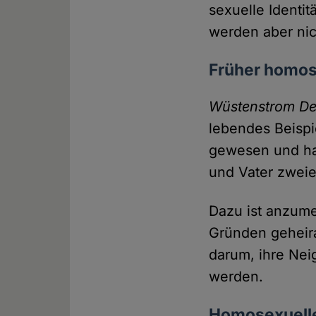
sexuelle Identi
werden aber nic
Früher homose
Wüstenstrom De
lebendes Beispi
gewesen und hab
und Vater zweie
Dazu ist anzume
Gründen geheira
darum, ihre Nei
werden.
Homosexuelle