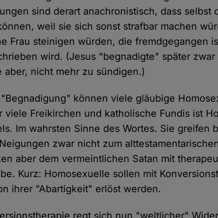
gen sind derart anachronistisch, dass selbst d
 können, weil sie sich sonst strafbar machen wü
ne Frau steinigen würden, die fremdgegangen is
rieben wird. (Jesus "begnadigte" später zwar 
e aber, nicht mehr zu sündigen.)
e "Begnadigung" können viele gläubige Homosex
r viele Freikirchen und katholische Fundis ist 
ls. Im wahrsten Sinne des Wortes. Sie greifen b
eigungen zwar nicht zum alttestamentarischen 
ken aber dem vermeintlichen Satan mit therape
be. Kurz: Homosexuelle sollen mit Konversions
 ihrer "Abartigkeit" erlöst werden.
rsionstherapie regt sich nun "weltlicher" Wide