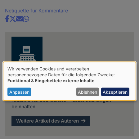
Netiquette für Kommentare
Share
news
Wir verwenden Cookies und verarbeiten
Verwendung
personenbezogene Daten für die folgenden Zwecke:
Funktional & Eingebettete externe Inhalte
.
Red.
von
personenbezogenen
Anpassen
Ablehnen
Akzeptieren
Mit "Red." sind Artikel gekennzeichnet, die
redaktionell bearbeitete Pressemitteilungen
Daten
beinhalten.
und
Cookies
Weitere Artikel des Autoren