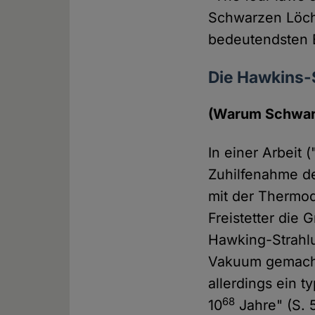
Schwarzen Löch
bedeutendsten B
Die Hawkins-
(Warum Schwarz
In einer Arbeit 
Zuhilfenahme d
mit der Thermody
Freistetter die
Hawking-Strahlu
Vakuum gemacht 
allerdings ein 
68
10
Jahre" (S. 