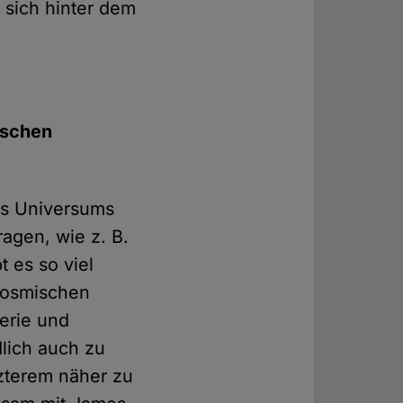
e sich hinter dem
ischen
es Universums
ragen, wie z. B.
t es so viel
 kosmischen
terie und
lich auch zu
zterem näher zu