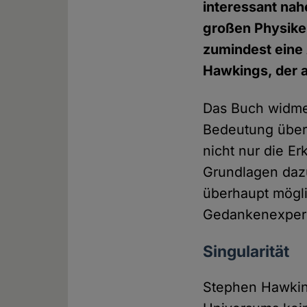
interessant nah
großen Physiker
zumindest eine
Hawkings, der a
Das Buch widme
Bedeutung über
nicht nur die E
Grundlagen dazu
überhaupt mögli
Gedankenexperim
Singularität
Stephen Hawking