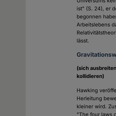
Universums kein
ist" (S. 24), er
begonnen haben 
Arbeitslebens da
Relativitätstheo
lässt.
Gravitationsw
(sich ausbreit
kollidieren)
Hawking veröffe
Herleitung bewe
kleiner wird. Z
"The four laws 