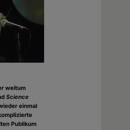
Der weitum
und
Science
 wieder einmal
komplizierte
iten Publikum