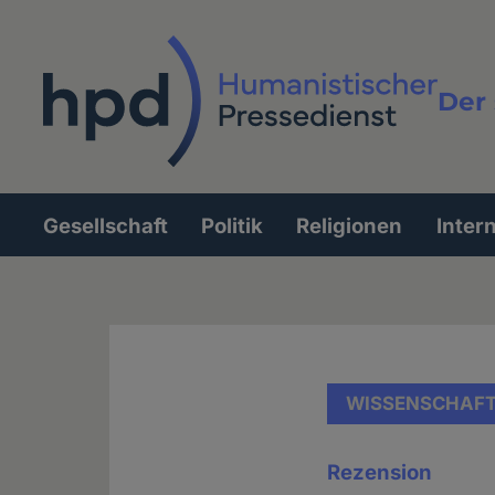
Direkt
zum
Inhalt
Der 
Vollt
Gesellschaft
Politik
Religionen
Inter
Hauptnavigation
WISSENSCHAF
Rezension