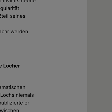
tivitätstheorie
gularität
teil seines
tehbar werden
e Löcher
hematischen
 Lochs niemals
blizierte er
zwischen