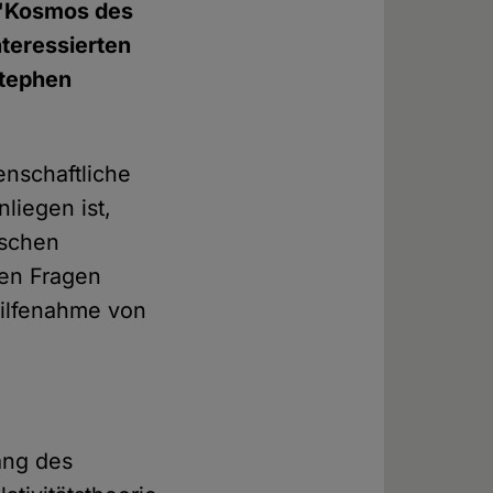
n "Kosmos des
nteressierten
Stephen
nschaftliche
iegen ist,
ischen
hen Fragen
uhilfenahme von
ang des