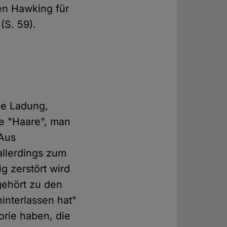
en Hawking für
(S. 59).
he Ladung,
ne "Haare", man
 Aus
llerdings zum
g zerstört wird
gehört zu den
interlassen hat"
orie haben, die