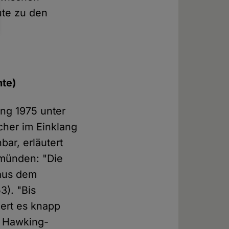
ute zu den
hte)
ing 1975 unter
her im Einklang
bar, erläutert
 münden: "Die
 aus dem
3). "Bis
uert es knapp
r Hawking-