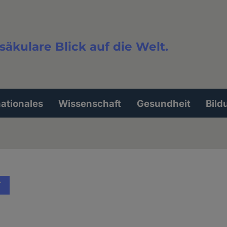
säkulare Blick auf die Welt.
extsuche
nationales
Wissenschaft
Gesundheit
Bild
T