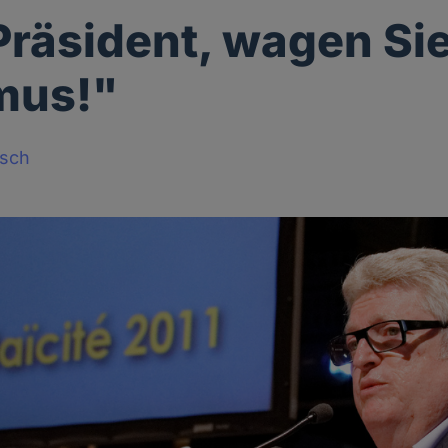
Präsident, wagen Si
mus!"
sch