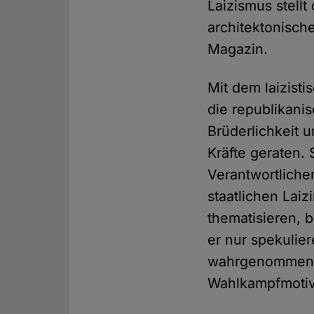
Laizismus stellt
architektonisch
Magazin.
Mit dem laizist
die republikani
Brüderlichkeit 
Kräfte geraten. 
Verantwortliche
staatlichen Lai
thematisieren,
er nur spekulier
wahrgenommen z
Wahlkampfmotiv