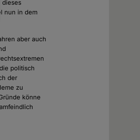
l dieses
el nun in dem
Jahren aber auch
und
 rechtsextremen
die politisch
ch der
bleme zu
 Gründe könne
lamfeindlich
d