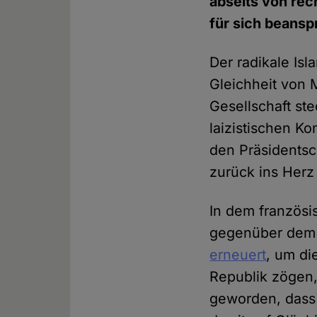
abseits von re
für sich beansp
Der radikale Is
Gleichheit von M
Gesellschaft ste
laizistischen Ko
den Präsidentsc
zurück ins Herz
In dem französi
gegenüber dem 
erneuert
, um di
Republik zögen, 
geworden, dass 