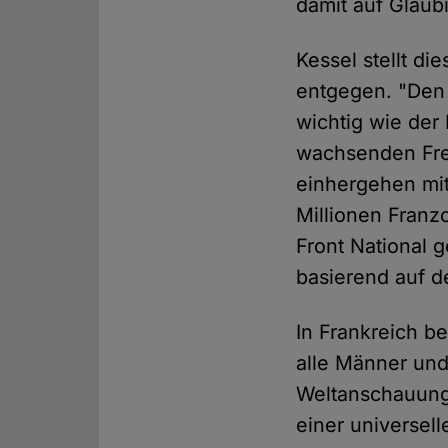
damit auf Gläu
Kessel stellt d
entgegen. "Den 
wichtig wie der
wachsenden Frem
einhergehen mit
Millionen Franz
Front National 
basierend auf d
In Frankreich b
alle Männer und
Weltanschauung,
einer universel