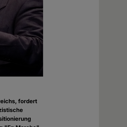
eichs, fordert
zistische
sitionierung