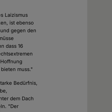
es Laizismus
en, ist ebenso
n und gegen den
 müsse
nn dass 16
rechtsextremen
e Hoffnung
 bieten muss."
tarke Bedürfnis,
be,
unter dem Dach
ln. "Der