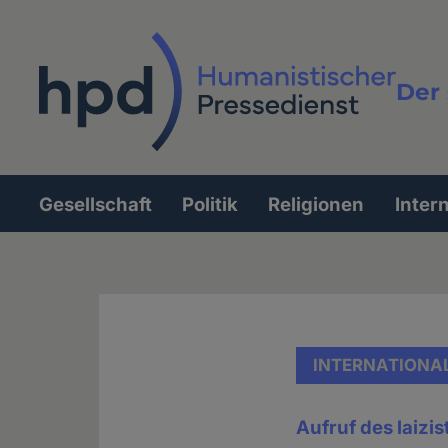
Direkt
zum
Inhalt
Der 
Vollt
Gesellschaft
Politik
Religionen
Inter
Hauptnavigation
INTERNATIONA
Aufruf des laizi