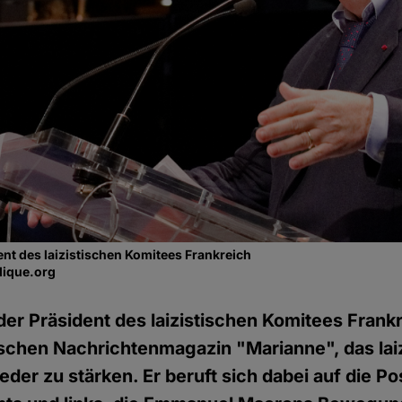
ent des laizistischen Komitees Frankreich
blique.org
 der Präsident des laizistischen Komitees Frankr
schen Nachrichtenmagazin "Marianne", das lai
der zu stärken. Er beruft sich dabei auf die Po