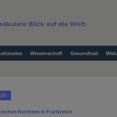
säkulare Blick auf die Welt.
extsuche
nationales
Wissenschaft
Gesundheit
Bild
LES
stischen Komitees in Frankreich