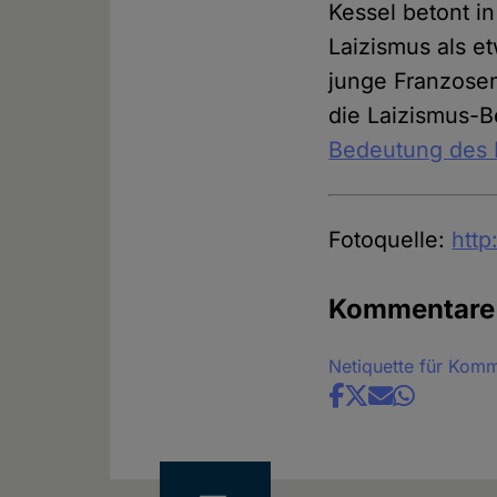
Kessel betont i
Laizismus als e
junge Franzosen
die Laizismus-
Bedeutung des L
Fotoquelle:
http
Kommentare
Netiquette für Kom
Share
news