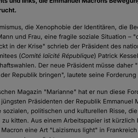
chts und links, die Emmanuel Macrons Bewegu
rucht.
lamismus, die Xenophobie der Identitären, die B
ann und Frau, eine fragile soziale Situation – "
ckt in der Krise" schrieb der Präsident des nati
mitees (
Comité laïcité République
) Patrick Kess
haftswahlen. Der neue Präsident müsse daher 
 der Republik bringen", lautete seine Forderung
schen Magazin "Marianne" hat er nun diese Fo
jüngsten Präsidenten der Republik Emmanuel 
e sozialen, politischen und kulturellen Risse, di
zu kitten. Aus einem Arbeitspapier ist kürzlich
Macron eine Art "Laizismus light" in Frankreic