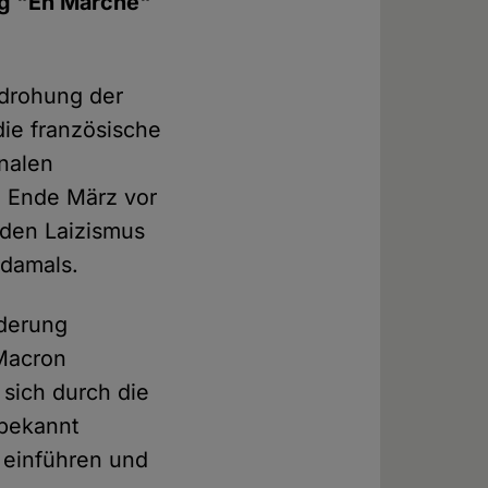
ng "En Marche"
edrohung der
die französische
onalen
el Ende März vor
"den Laizismus
 damals.
rderung
Macron
e sich durch die
 bekannt
h einführen und