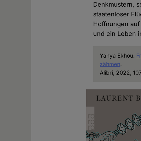
Denkmustern, se
staatenloser Flü
Hoffnungen auf 
und ein Leben in
Yahya Ekhou:
F
zähmen
.
Alibri, 2022, 10