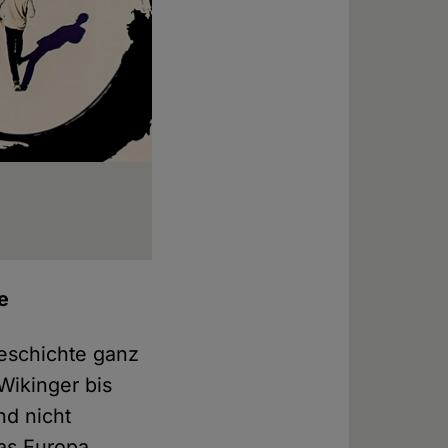
e
eschichte ganz
Wikinger bis
d nicht
as Europa