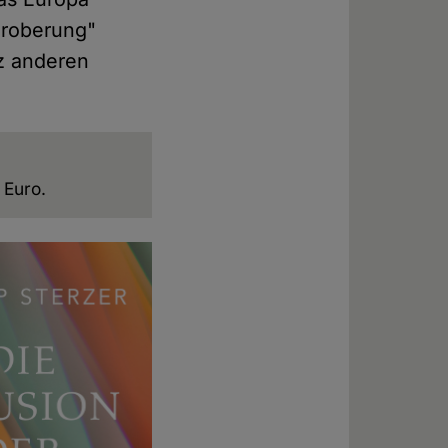
Eroberung"
nz anderen
 Euro.