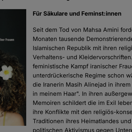
Für Säkulare und Feminst:innen
Seit dem Tod von Mahsa Amini forde
Monaten tausende Demonstrierend
Islamischen Republik mit ihren reli
Verhaltens- und Kleidervorschriften
feministische Kampf iranischer Fra
unterdrückerische Regime schon wä
die Iranerin Masih Alinejad in ihre
in meinem Haar". In ihren außerge
Memoiren schildert die im Exil lebe
ihre Konflikte mit den religiös-kons
Traditionen ihres Heimatlandes und
politischen Aktivismus gegen Unte