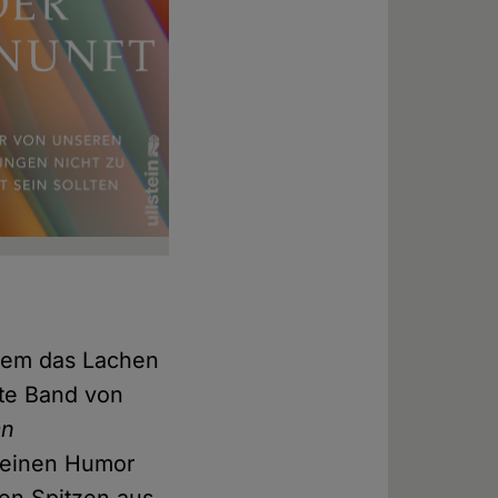
inem das Lachen
rte Band von
en
seinen Humor