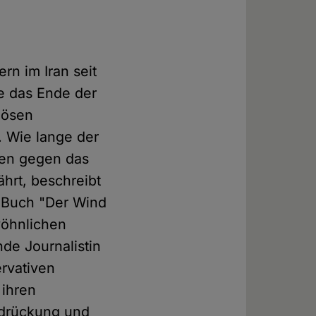
rn im Iran seit
e das Ende der
giösen
. Wie lange der
uen gegen das
hrt, beschreibt
m Buch "Der Wind
wöhnlichen
nde Journalistin
ervativen
 ihren
rdrückung und