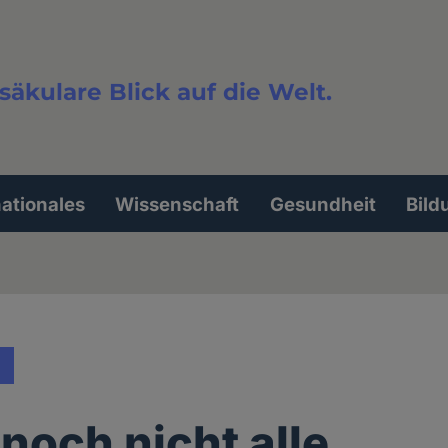
säkulare Blick auf die Welt.
extsuche
nationales
Wissenschaft
Gesundheit
Bild
noch nicht alle