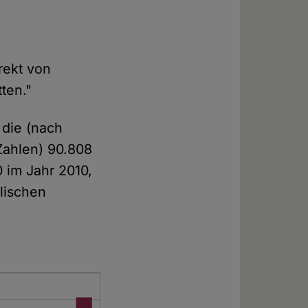
e
rekt von
tten."
, die (nach
Zahlen) 90.808
0 im Jahr 2010,
lischen