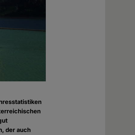
resstatistiken
terreichischen
gut
 der auch