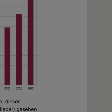
e, dieser
glieder) gesehen