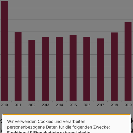
ist auch, dass die Basis seither viel kleiner wurd
Wir verwenden Cookies und verarbeiten
Verwendung
personenbezogene Daten für die folgenden Zwecke:
ert also relativ (als Anteil der ehemaligen Mit
Funktional & Eingebettete externe Inhalte
.