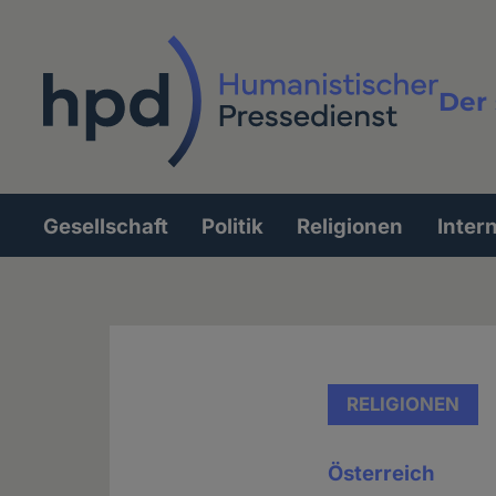
Direkt
zum
Inhalt
Der 
Vollt
Gesellschaft
Politik
Religionen
Inter
Hauptnavigation
RELIGIONEN
Österreich