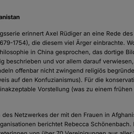
anistan
ngsserie erinnert Axel Rüdiger an eine Rede de
1679-1754), die diesem viel Ärger einbrachte. Wo
Philosophie in China gesprochen, das dortige Bi
sig beschrieben und vor allem darauf verwiesen
deln offenbar nicht zwingend religiös begründ
eis auf den Konfuzianismus). Für die konserva
e inakzeptable Vorstellung (was zu einem frühen
n des Netzwerkes der mit den Frauen in Afghani
Organisationen berichtet Rebecca Schönenbach
reterinnen von über 70 Vereinigungen aus aller 