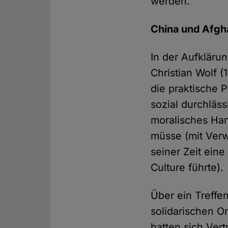
werden.
China und Afgh
In der Aufkläru
Christian Wolf (
die praktische 
sozial durchläs
moralisches Han
müsse (mit Verw
seiner Zeit ein
Culture führte).
Über ein Treffe
solidarischen 
hatten sich Vert