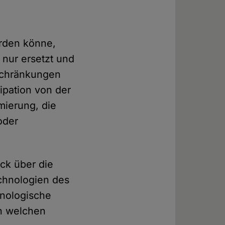
erden könne,
 nur ersetzt und
schränkungen
ipation von der
mierung, die
oder
ck über die
chnologien des
hnologische
in welchen