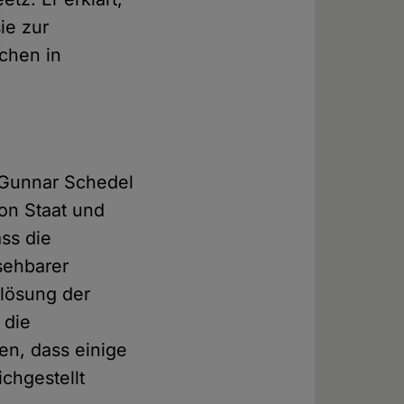
ie zur
schen in
d Gunnar Schedel
von Staat und
ass die
sehbarer
lösung der
 die
en, dass einige
chgestellt