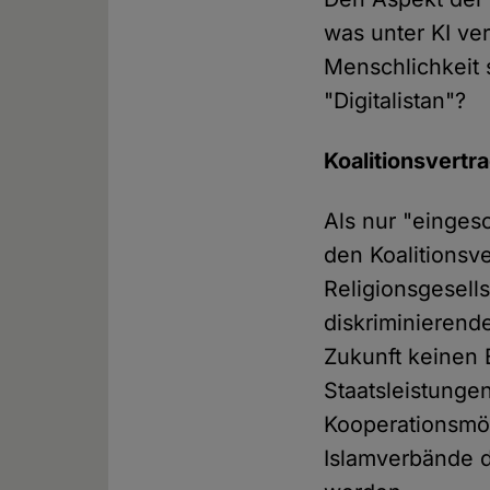
was unter KI v
Menschlichkeit s
"Digitalistan"?
Koalitionsvertr
Als nur "einges
den Koalitionsv
Religionsgesell
diskriminierend
Zukunft keinen
Staatsleistunge
Kooperationsmög
Islamverbände d