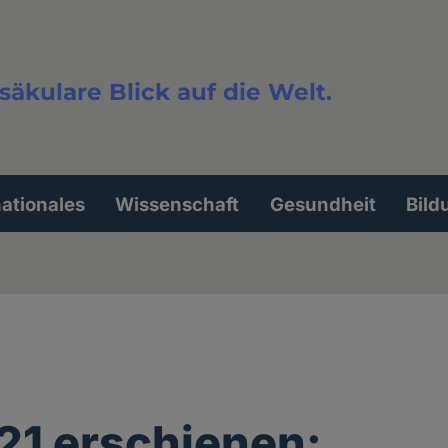
säkulare Blick auf die Welt.
extsuche
nationales
Wissenschaft
Gesundheit
Bild
21 erschienen: