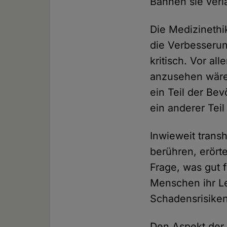
Bahnen sie verl
Die Medizinethi
die Verbesseru
kritisch. Vor al
anzusehen wäre.
ein Teil der Bev
ein anderer Teil
Inwieweit trans
berühren, erörte
Frage, was gut 
Menschen ihr Le
Schadensrisiken
Den Aspekt der K