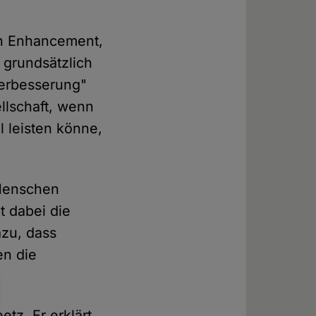
an Enhancement,
grundsätzlich
"Verbesserung"
llschaft, wenn
l leisten könne,
 Menschen
t dabei die
azu, dass
en die
tz. Er erklärt,