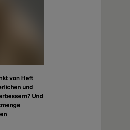
nkt von Heft
erlichen und
verbessern? Und
ittmenge
hen