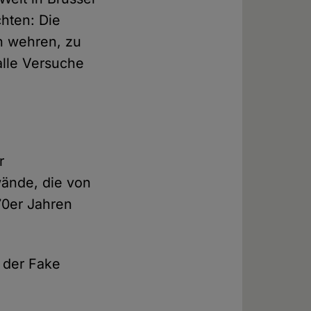
chten: Die
an wehren, zu
alle Versuche
r
wände, die von
70er Jahren
 der Fake