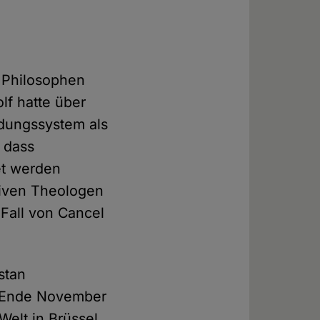
s Philosophen
lf hatte über
ldungssystem als
, dass
et werden
tiven Theologen
 Fall von Cancel
stan
. Ende November
Welt in Brüssel