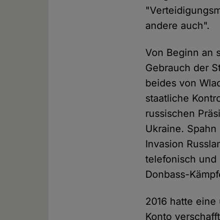
"Verteidigungsm
andere auch".
Von Beginn an s
Gebrauch der St
beides von Wlad
staatliche Kontr
russischen Präs
Ukraine. Spahn 
Invasion Russlan
telefonisch und 
Donbass-Kämpfer
2016 hatte eine
Konto verschaff