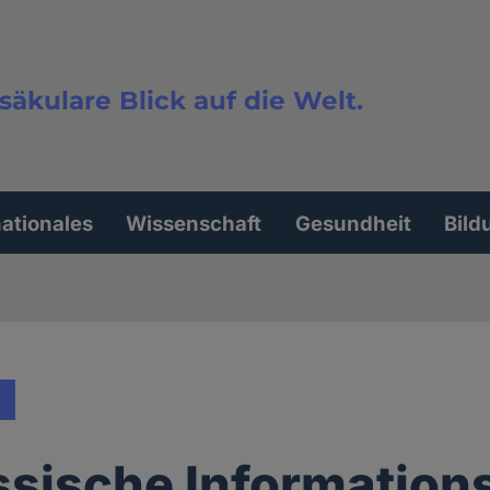
säkulare Blick auf die Welt.
extsuche
nationales
Wissenschaft
Gesundheit
Bild
ssische Information