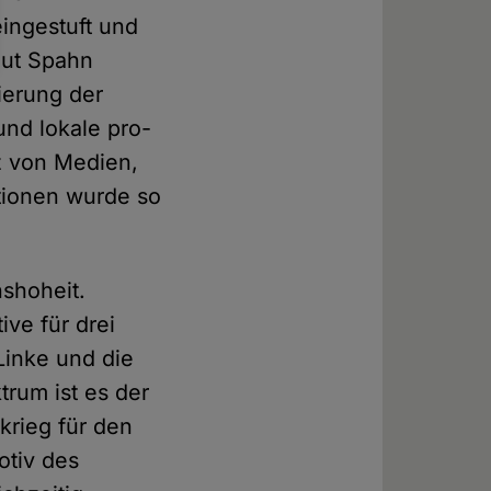
eingestuft und
aut Spahn
sierung der
nd lokale pro-
z von Medien,
tionen wurde so
nshoheit.
ive für drei
Linke und die
rum ist es der
krieg für den
otiv des