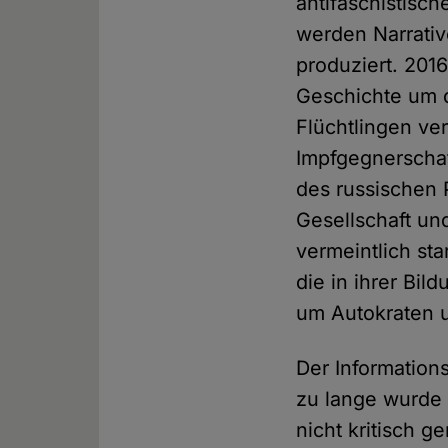
antifaschistisc
werden Narrativ
produziert. 201
Geschichte um d
Flüchtlingen ve
Impfgegnerschaf
des russischen 
Gesellschaft un
vermeintlich st
die in ihrer Bil
um Autokraten 
Der Information
zu lange wurde 
nicht kritisch 