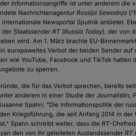
er Informationsangriffe ist unter anderem die 
ündete Nachrichtenagentur
Rossija Sewodnja
("
s internationale Newsportal
Sputnik
anbietet. Ebe
st der Staatssender
RT
(
Russia Today
), der von
ieben wird. Am 1. März brachte EU-Binnenmark
ein europaweites Verbot der beiden Sender auf
en wie YouTube, Facebook und TikTok hatten d
Angebote zu sperren.
ründe, die für das Verbot sprechen, bereits sei
unter anderem in einer Studie der Journalistin, 
. Susanne Spahn: "Die Informationspolitik der ru
riden Kriegsführung, die seit Anfang 2014 in der
st." Spahn schreibt weiter, dass die
RT
-Chefred
yan den von ihr geleiteten Auslandssender
RT
s