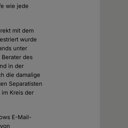
fe wie jede
irekt mit dem
striert wurde
ands unter
r Berater des
nd in der
ch die damalige
ten Separatisten
 im Kreis der
kows E-Mail-
 von