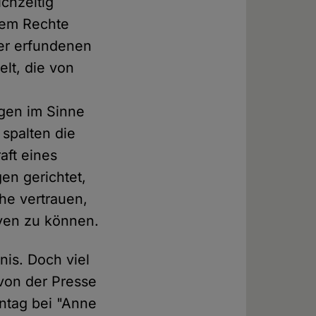
ichzeitig
trem Rechte
der erfundenen
lt, die von
ngen im Sinne
 spalten die
aft eines
en gerichtet,
che vertrauen,
ven zu können.
nis. Doch viel
 von der Presse
ntag bei "Anne