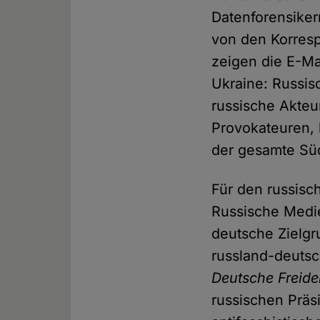
Datenforensiker
von den Korresp
zeigen die E-Mai
Ukraine: Russis
russische Akteu
Provokateuren,
der gesamte Süd
Für den russisc
Russische Med
deutsche Zielgr
russland-deutsc
Deutsche Freid
russischen Präs