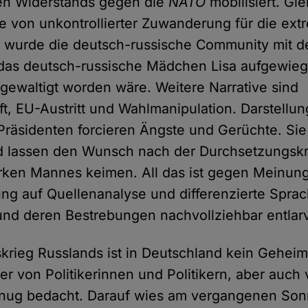
hen Widerstands gegen die
NATO
mobilisiert. Gle
e von unkontrollierter Zuwanderung für die ex
6 wurde die deutsch-russische Community mit 
as deutsch-russische Mädchen Lisa aufgewiege
rgewaltigt worden wäre. Weitere Narrative sind
t, EU-Austritt und Wahlmanipulation. Darstellu
Präsidenten forcieren Ängste und Gerüchte. Sie
d lassen den Wunsch nach der Durchsetzungskr
arken Mannes keimen. All das ist gegen Meinung
dung auf Quellenanalyse und differenzierte Spra
und deren Bestrebungen nachvollziehbar entlar
skrieg Russlands ist in Deutschland kein Geheim
er von Politikerinnen und Politikern, aber auch
genug bedacht. Darauf wies am vergangenen Son