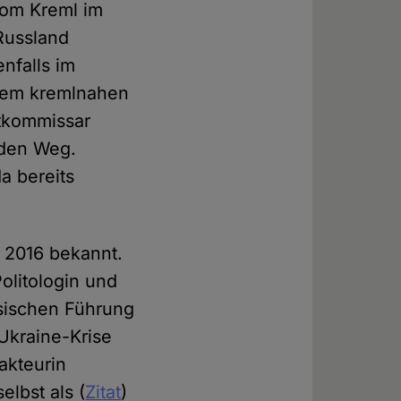
vom Kreml im
Russland
nfalls im
 dem kremlnahen
tkommissar
 den Weg.
a bereits
t 2016 bekannt.
Politologin und
ssischen Führung
 Ukraine-Krise
akteurin
elbst als (
Zitat
)