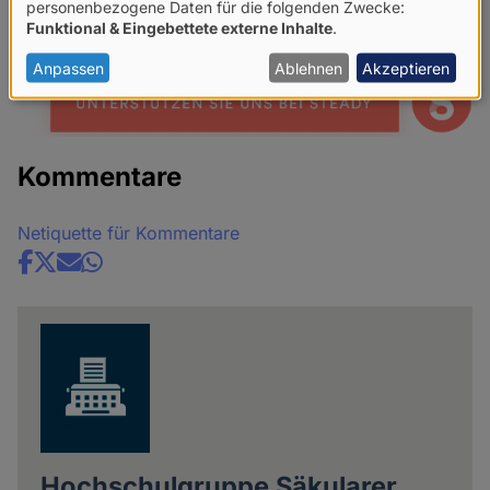
Verwendung
personenbezogene Daten für die folgenden Zwecke:
Seite der
Hochschulgruppe Säkularer Humanismus
.
Funktional & Eingebettete externe Inhalte
.
von
personenbezogenen
Anpassen
Ablehnen
Akzeptieren
Daten
und
Cookies
Kommentare
Netiquette für Kommentare
Share
news
Hochschulgruppe Säkularer