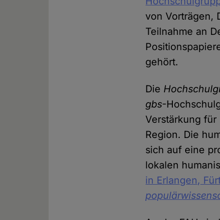
Hochschulgrup
von Vorträgen, 
Teilnahme an D
Positionspapier
gehört.
Die
Hochschulg
gbs
-Hochschulgr
Verstärkung für
Region. Die hum
sich auf eine p
lokalen humani
in Erlangen, Fü
populärwissensc