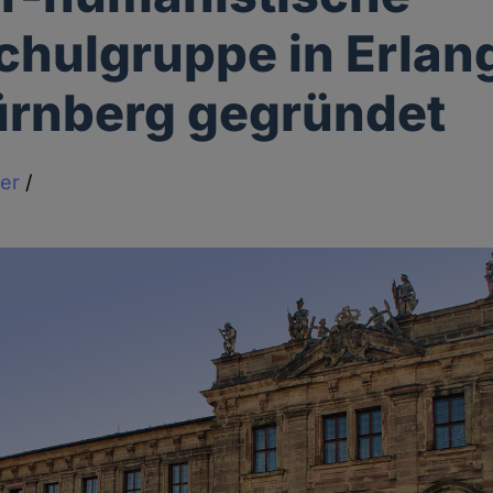
hulgruppe in Erlan
ürnberg gegründet
er
/