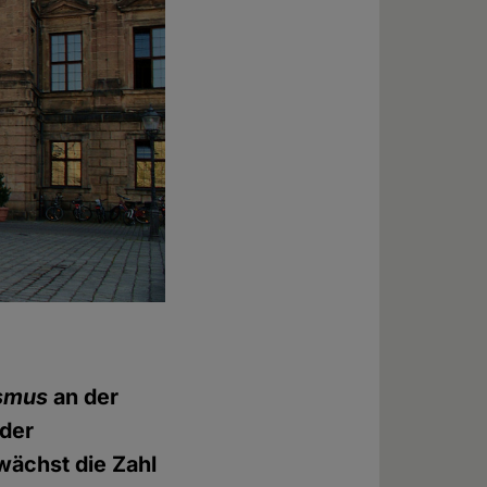
smus
an der
 der
ächst die Zahl