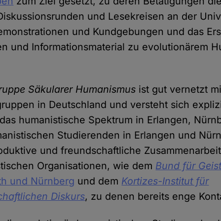
pen
zum Ziel gesetzt, zu deren Betätigungen die
Diskussionsrunden und Lesekreisen an der Unive
emonstrationen und Kundgebungen und das Ers
en und Informationsmaterial zu evolutionärem
ruppe Säkularer Humanismus
ist gut vernetzt m
uppen in Deutschland und versteht sich explizi
 das humanistische Spektrum in Erlangen, Nürn
anistischen Studierenden in Erlangen und Nür
roduktive und freundschaftliche Zusammenarbei
stischen Organisationen, wie dem
Bund für Geist
rth und Nürnberg
und dem
Kortizes-Institut für
haftlichen Diskurs
, zu denen bereits enge Kont