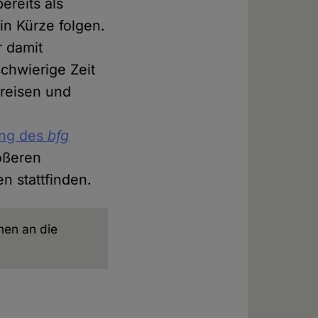
ereits als
in Kürze folgen.
 damit
chwierige Zeit
kreisen und
ng des
bfg
rößeren
 stattfinden.
en an die