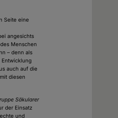
n Seite eine
bei angesichts
le des Menschen
nn – denn als
e Entwicklung
us auch auf die
mit diesen
uppe Säkularer
r der Einsatz
rechte und