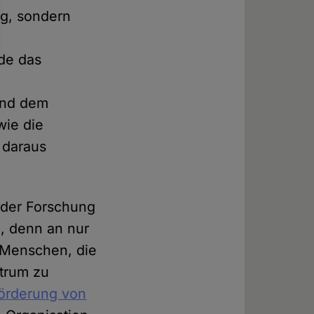
ng, sondern
de das
n
und dem
wie die
 daraus
t der Forschung
l, denn an nur
 Menschen, die
ktrum zu
örderung von