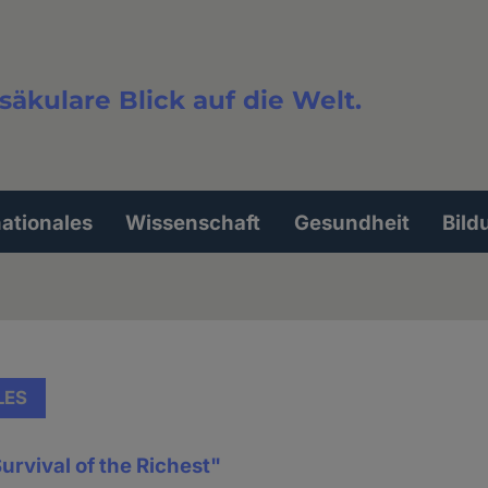
säkulare Blick auf die Welt.
extsuche
nationales
Wissenschaft
Gesundheit
Bild
LES
rvival of the Richest"