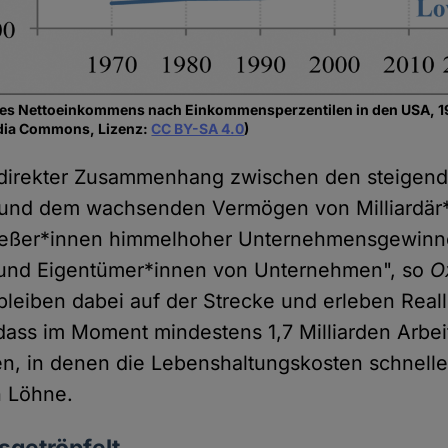
des Nettoeinkommens nach Einkommensperzentilen in den USA, 1
dia Commons, Lizenz:
CC BY-SA 4.0
)
n direkter Zusammenhang zwischen den steige
und dem wachsenden Vermögen von Milliardär
ießer*innen himmelhoher Unternehmensgewinne
 und Eigentümer*innen von Unternehmen", so
O
bleiben dabei auf der Strecke und erleben Rea
dass im Moment mindestens 1,7 Milliarden Arb
en, in denen die Lebenshaltungskosten schneller
 Löhne.
usgetröpfelt