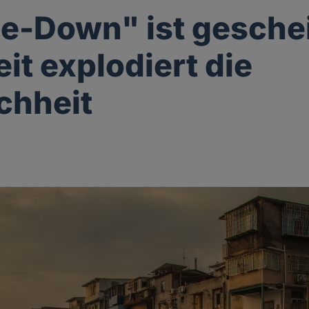
le-Down" ist geschei
it explodiert die
chheit