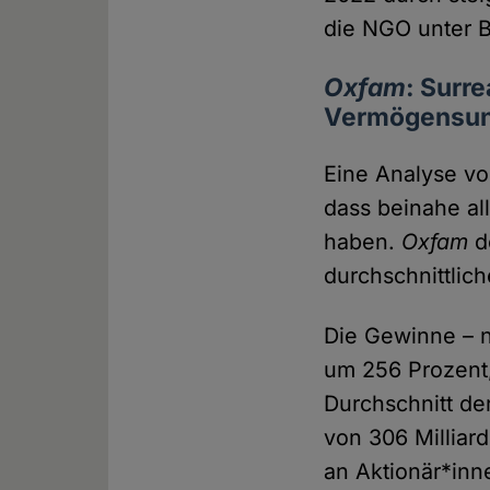
die NGO unter 
Oxfam
: Surr
Vermögensung
Eine Analyse vo
dass beinahe al
haben.
Oxfam
d
durchschnittlic
Die Gewinne – n
um 256 Prozent,
Durchschnitt de
von 306 Milliar
an Aktionär*inn