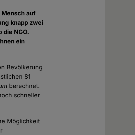
e Mensch auf
rung knapp zwei
o die NGO.
hnen ein
en Bevölkerung
stlichen 81
fam
berechnet.
noch schneller
ne Möglichkeit
r