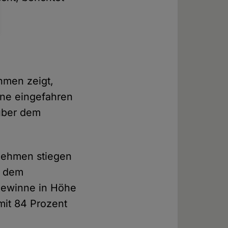
hmen zeigt,
nne eingefahren
über dem
rnehmen stiegen
t dem
rgewinne in Höhe
mit 84 Prozent