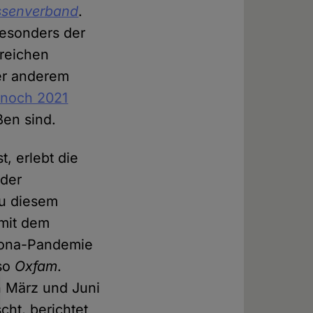
ssenverband
.
besonders der
 reichen
ter anderem
 noch 2021
ßen sind.
, erlebt die
 der
Zu diesem
 mit dem
orona-Pandemie
 so
Oxfam
.
n März und Juni
cht, berichtet