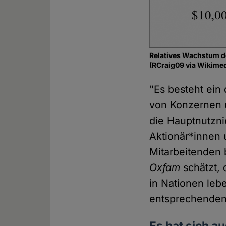
Relatives Wachstum 
(RCraig09 via Wikime
"Es besteht ei
von Konzernen 
die Hauptnutzn
Aktionär*innen
Mitarbeitenden 
Oxfam
schätzt, 
in Nationen leb
entsprechenden
Es hat sich a