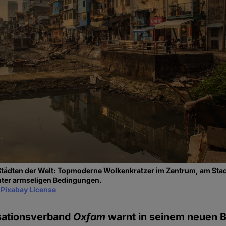
Städten der Welt: Topmoderne Wolkenkratzer im Zentrum, am Stad
ter armseligen Bedingungen.
y
Pixabay License
isationsverband
Oxfam
warnt in seinem neuen B