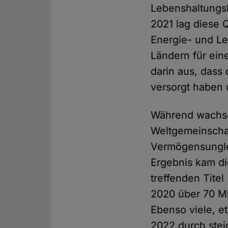
Lebenshaltung
2021 lag diese 
Energie- und Le
Ländern für ein
darin aus, dass
versorgt haben 
Während wachsen
Weltgemeinschaf
Vermögensunglei
Ergebnis kam di
treffenden Titel 
2020 über 70 M
Ebenso viele, e
2022 durch stei