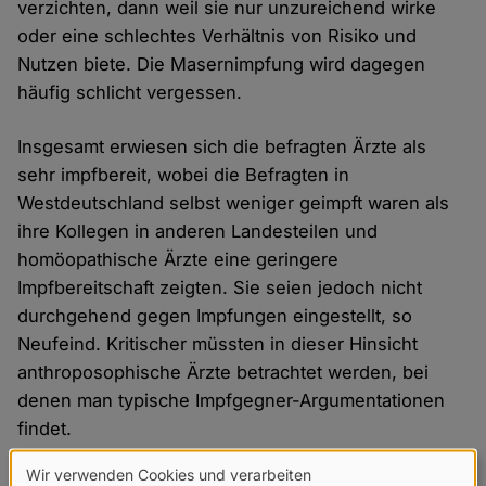
verzichten, dann weil sie nur unzureichend wirke
oder eine schlechtes Verhältnis von Risiko und
Nutzen biete. Die Masernimpfung wird dagegen
häufig schlicht vergessen.
Insgesamt erwiesen sich die befragten Ärzte als
sehr impfbereit, wobei die Befragten in
Westdeutschland selbst weniger geimpft waren als
ihre Kollegen in anderen Landesteilen und
homöopathische Ärzte eine geringere
Impfbereitschaft zeigten. Sie seien jedoch nicht
durchgehend gegen Impfungen eingestellt, so
Neufeind. Kritischer müssten in dieser Hinsicht
anthroposophische Ärzte betrachtet werden, bei
denen man typische Impfgegner-Argumentationen
findet.
Wir verwenden Cookies und verarbeiten
Doch wie kann die Impfbereitschaft in der