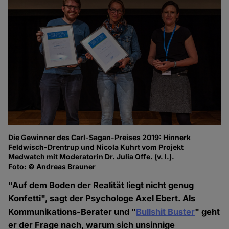
Die Gewinner des Carl-Sagan-Preises 2019: Hinnerk
Pr
Feldwisch-Drentrup und Nicola Kuhrt vom Projekt
su
Medwatch mit Moderatorin Dr. Julia Offe. (v. l.).
He
Foto: © Andreas Brauner
Fo
"Auf dem Boden der Realität liegt nicht genug
Konfetti", sagt der Psychologe Axel Ebert. Als
Kommunikations-Berater und "
Bullshit Buster
" geht
er der Frage nach, warum sich unsinnige