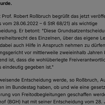
wurde.
 Prof. Robert Roßbruch begrüßt das jetzt veröffe
 vom 28.06.2022 – 6 StR 68/21) als wichtige
eidung. Er betont: "Diese Grundsatzentscheidu
 Freiheitsrecht des Einzelnen, über das eigene 
abei auch Hilfe in Anspruch nehmen zu dürfen
gsgericht vor mittlerweile zweieinhalb Jahren b
nd ist, dass die wohlüberlegte Freiverantwortli
eindeutig gegeben ist."
sweisende Entscheidung werde, so Roßbruch, A
en im Bundestag haben, ob und wie eine geset
hrung von Freitodbegleitungen geschaffen werde
of (BGH) hat mit seiner Entscheidung vom 28. 