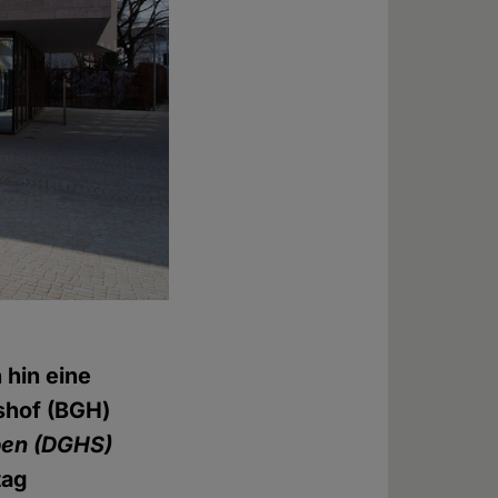
 hin eine
tshof (BGH)
ben
(DGHS)
tag