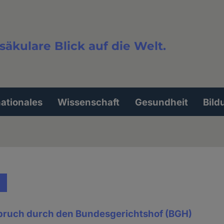
säkulare Blick auf die Welt.
extsuche
nationales
Wissenschaft
Gesundheit
Bild
pruch durch den Bundesgerichtshof (BGH)