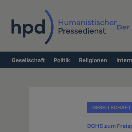
Direkt
zum
Inhalt
Der 
Vollt
Gesellschaft
Politik
Religionen
Inter
Hauptnavigation
GESELLSCHAFT
DGHS zum Freis