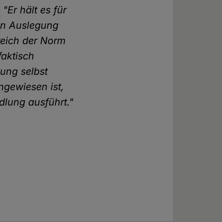
:
"Er hält es für
en Auslegung
reich der Norm
faktisch
dung selbst
ngewiesen ist,
dlung ausführt."