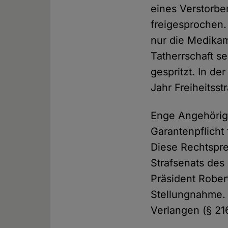
eines Verstorbe
freigesprochen.
nur die Medikame
Tatherrschaft s
gespritzt. In d
Jahr Freiheitsst
Enge Angehörige
Garantenpflicht
Diese Rechtspre
Strafsenats des
Präsident Rober
Stellungnahme. 
Verlangen (§ 21