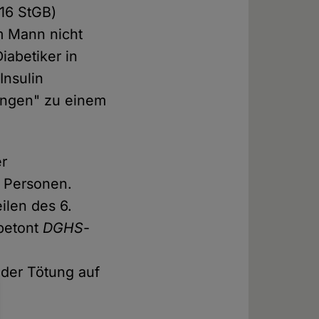
16 StGB)
m Mann nicht
iabetiker in
Insulin
langen" zu einem
er
r Personen.
ilen des 6.
 betont
DGHS
-
 der Tötung auf