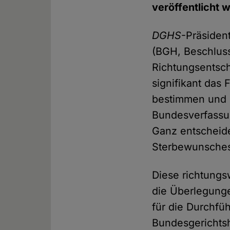
veröffentlicht 
DGHS
-Präsident
(BGH, Beschluss
Richtungsentsch
signifikant das
bestimmen und d
Bundesverfassun
Ganz entscheide
Sterbewunsches 
Diese richtung
die Überlegung
für die Durchfü
Bundesgerichtsh