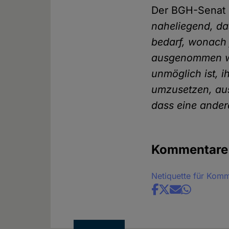
Der BGH-Senat 
naheliegend, da
bedarf, wonach 
ausgenommen wer
unmöglich ist, i
umzusetzen, aus
dass eine ander
Kommentare
Netiquette für Kom
Share
news