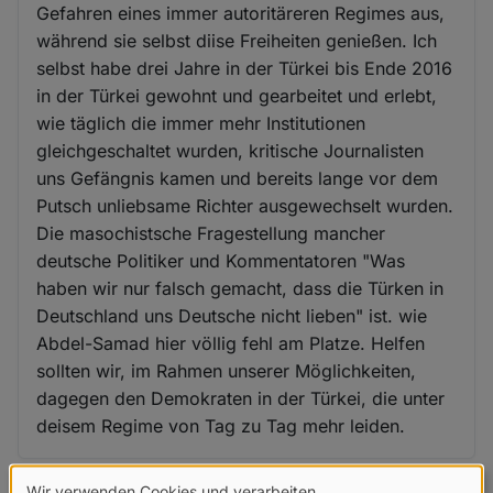
Gefahren eines immer autoritäreren Regimes aus,
während sie selbst diise Freiheiten genießen. Ich
selbst habe drei Jahre in der Türkei bis Ende 2016
in der Türkei gewohnt und gearbeitet und erlebt,
wie täglich die immer mehr Institutionen
gleichgeschaltet wurden, kritische Journalisten
uns Gefängnis kamen und bereits lange vor dem
Putsch unliebsame Richter ausgewechselt wurden.
Die masochistsche Fragestellung mancher
deutsche Politiker und Kommentatoren "Was
haben wir nur falsch gemacht, dass die Türken in
Deutschland uns Deutsche nicht lieben" ist. wie
Abdel-Samad hier völlig fehl am Platze. Helfen
sollten wir, im Rahmen unserer Möglichkeiten,
dagegen den Demokraten in der Türkei, die unter
deisem Regime von Tag zu Tag mehr leiden.
Wir verwenden Cookies und verarbeiten