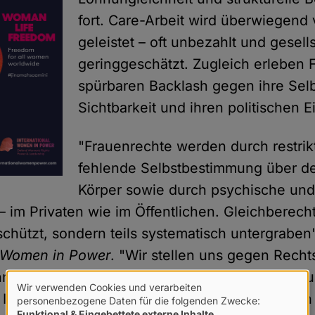
fort. Care-Arbeit wird überwiegend
geleistet – oft unbezahlt und gesells
geringgeschätzt. Zugleich erleben 
spürbaren Backlash gegen ihre Sel
Sichtbarkeit und ihren politischen Ei
"Frauenrechte werden durch restrik
fehlende Selbstbestimmung über d
Körper sowie durch psychische und
– im Privaten wie im Öffentlichen. Gleichberech
schützt, sondern teils systematisch untergraben"
l Women in Power
. "Wir stellen uns gegen Recht
nnen, religiöse FanatikerInnen, AntisemitInnen u
Wir verwenden Cookies und verarbeiten
n Islam). Wir fordern ein selbstbestimmtes Lebe
Verwendung
personenbezogene Daten für die folgenden Zwecke:
Funktional & Eingebettete externe Inhalte
.