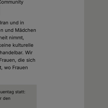
-Community
Iran und in
uen und Mädchen
heit nimmt,
keine kulturelle
rhandelbar. Wir
Frauen, die sich
rt, wo Frauen
uentag statt:
r den