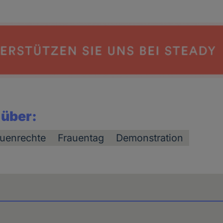
 über:
auenrechte
Frauentag
Demonstration