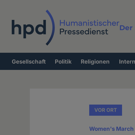
Direkt
zum
Inhalt
Der 
Vollt
Gesellschaft
Politik
Religionen
Inter
Hauptnavigation
VOR ORT
Women's March 