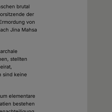
schen brutal
orsitzende der
r Ermordung von
Nach Jina Mahsa
iarchale
en, stellten
eirat,
 sind keine
 um elementare
atien bestehen
Benachteiligung