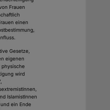
 von Frauen
chaftlich
Frauen einen
bstbestimmung,
nfluss.
tive Gesetze,
en eigenen
 physische
tigung wird
,
sextremistInnen,
nd IslamistInnen
n und ein Ende