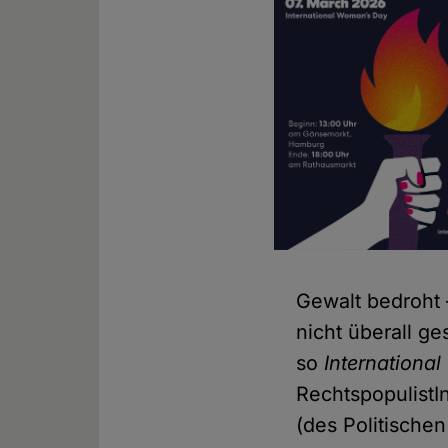
Gewalt bedroht 
nicht überall ge
so
Internationa
RechtspopulistI
(des Politische