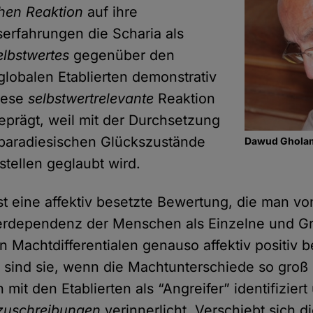
hen Reaktion
auf ihre
serfahrungen die Scharia als
lbstwertes
gegenüber den
globalen Etablierten demonstrativ
iese
selbstwertrelevante
Reaktion
prägt, weil mit der Durchsetzung
 paradiesischen Glückszustände
Dawud Ghola
stellen geglaubt wird.
st eine affektiv besetzte Bewertung, die man von
terdependenz der Menschen als Einzelne und Gr
 Machtdifferentialen genauso affektiv positiv b
v sind sie, wenn die Machtunterschiede so groß 
 mit den Etablierten als “Angreifer” identifiziert
tzuschreibungen
verinnerlicht. Verschiebt sich 