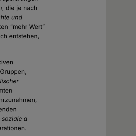
n
, die je nach
chte und
ten “mehr Wert”
sch entstehen,
xiven
 Gruppen,
lischer
mmten
wahrzunehmen,
renden
s
soziale a
rationen.