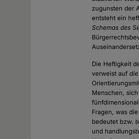
zugunsten der A
entsteht ein he
Schemas des Se
Bürgerrechtsbe
Auseinanderse
Die Heftigkeit 
verweist auf
die
Orientierungsmi
Menschen, sich 
fünfdimensional
Fragen, was die
bedeutet bzw. b
und handlungsb