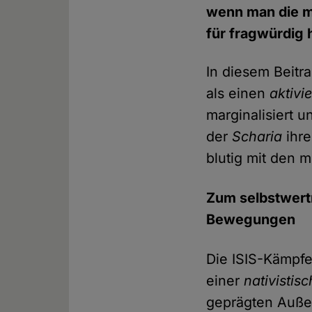
wenn man die mi
für fragwürdig h
In diesem Beitr
als einen
aktivie
marginalisiert u
der
Scharia
ihre
blutig mit den 
Zum selbstwertr
Bewegungen
Die ISIS-Kämpfe
einer
nativistis
geprägten Außens