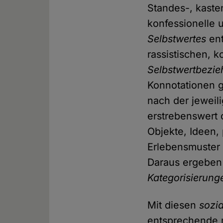
Standes-, kaste
konfessionelle 
Selbstwertes
ent
rassistischen, k
Selbstwertbezi
Konnotationen 
nach der jeweil
erstrebenswert 
Objekte, Ideen, 
Erlebensmuster 
Daraus ergeben
Kategorisierung
Mit diesen
sozi
entsprechende 