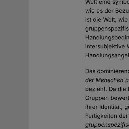
Welt eine symbol
wie es der Bezu
ist die Welt, wi
gruppenspezifis
Handlungsbedin
intersubjektive
Handlungsangebo
Das dominiere
der Menschen a
bezieht. Da die
Gruppen bewerte
ihrer Identität,
Fertigkeiten de
gruppenspezifi