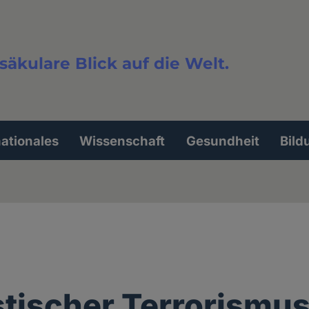
säkulare Blick auf die Welt.
extsuche
nationales
Wissenschaft
Gesundheit
Bild
stischer Terrorismus