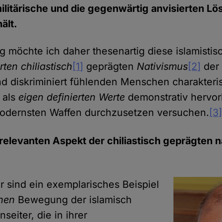
litärische und die gegenwärtig anvisierten L
ält.
ag möchte ich daher thesenartig diese islamist
rten chiliastisch
[1]
geprägten
Nativismus
[2]
der 
nd diskriminiert fühlenden Menschen charakteris
 als
eigen definierten Werte
demonstrativ hervo
modernsten Waffen durchzusetzen versuchen.
[3
elevanten Aspekt der chiliastisch geprägten n
r sind ein exemplarisches Beispiel
chen
Bewegung der islamisch
eiter, die in ihrer