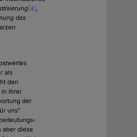
atisierung
[4]
,
mung des
warzen
bstwertes
er als
cht den
in ihrer
wortung der
ür uns”
 bedeutungs-
 aber diese