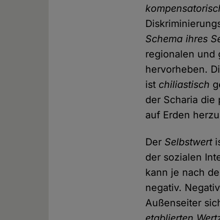
kompensatorisc
Diskriminierung
Schema ihres Se
regionalen und 
hervorheben. D
ist
chiliastisch
ge
der Scharia die
auf Erden herzu
Der
Selbstwert
i
der sozialen In
kann je nach den
negativ. Negati
Außenseiter sich
etablierten Wer