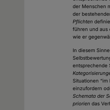
der Menschen m
der bestehend
Pflichten
defini
führen und aus 
wie er gegenwär
In diesem Sinne
Selbstbewertun
entsprechende 
Kategorisierung
Situationen “im
einzufordern od
Schemata der S
priorien
das Ver