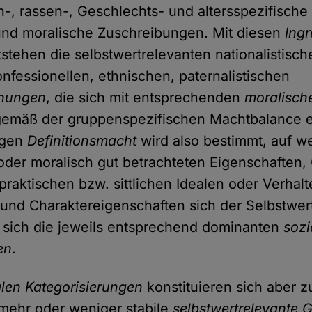
n-, rassen-, Geschlechts- und altersspezifische
und moralische Zuschreibungen. Mit diesen
Ing
stehen die selbstwertrelevanten nationalistisch
onfessionellen, ethnischen, paternalistischen
ehungen
, die sich mit entsprechenden
moralisch
gemäß der gruppenspezifischen Machtbalance 
igen
Definitionsmacht
wird also bestimmt, auf w
oder moralisch gut betrachteten Eigenschaften, 
praktischen bzw. sittlichen Idealen oder Verhal
und Charaktereigenschaften sich der Selbstwert
 sich die jeweils entsprechend dominanten
sozi
en
.
alen Kategorisierungen
konstituieren sich aber z
mehr oder weniger stabile
selbstwertrelevante 