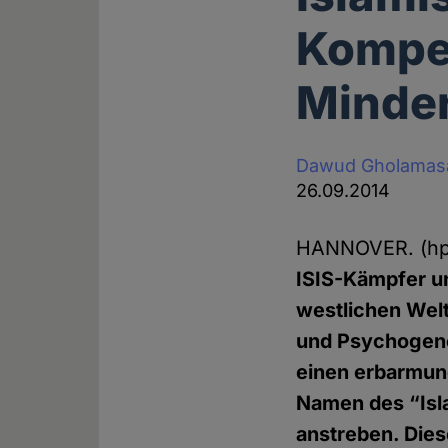
Kompe
Minder
Dawud Gholamas
26.09.2014
HANNOVER. (h
ISIS-Kämpfer un
westlichen Welt
und Psychogene
einen erbarmu
Namen des “Isla
anstreben. Die