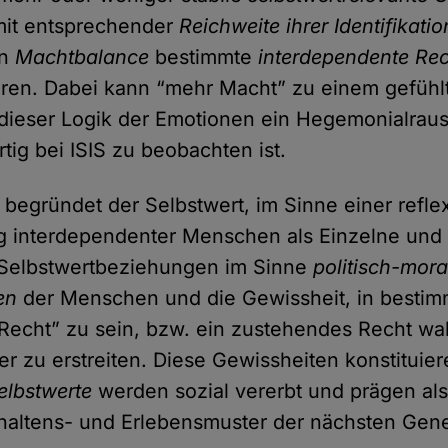
it entsprechender
Reichweite ihrer Identifikatio
en
Machtbalance
bestimmte
interdependente Re
eren. Dabei kann “mehr Macht” zu einem gefühl
dieser Logik der Emotionen ein Hegemonialrau
tig bei ISIS zu beobachten ist.
 begründet der Selbstwert, im Sinne einer refle
g interdependenter Menschen als Einzelne und
Selbstwertbeziehungen im Sinne
politisch-mora
en
der Menschen und die Gewissheit, in besti
 Recht” zu sein, bzw. ein zustehendes Recht 
er zu erstreiten. Diese Gewissheiten konstituie
elbstwerte
werden sozial vererbt und prägen al
haltens- und Erlebensmuster der nächsten Gene