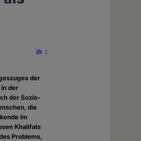
2
egeszuges der
in der
ach der Sozio-
enschen, die
nkende im
osen Khalifats
 des Problems,