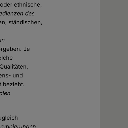
 oder ethnische,
redienzen des
en, ständischen,
en
ergeben. Je
elche
Qualitäten,
tens- und
 bezieht.
alen
ugleich
Gruppierungen