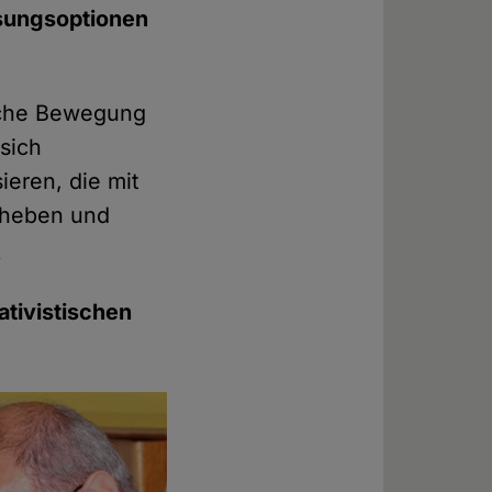
ösungsoptionen
ische Bewegung
sich
ieren, die mit
rheben und
]
ativistischen