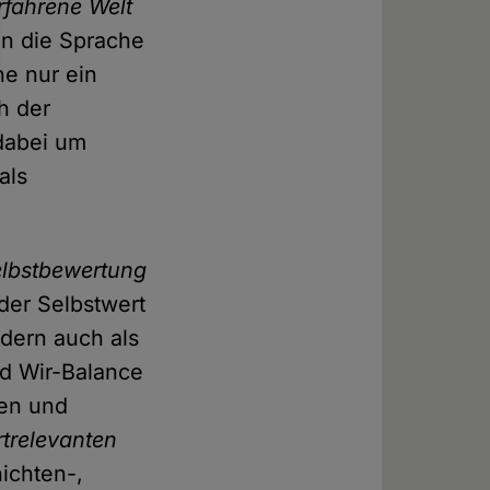
rfahrene Welt
nn die Sprache
he nur ein
h der
dabei um
als
elbstbewertung
 der Selbstwert
ndern auch als
nd Wir-Balance
ten und
rtrelevanten
hichten-,