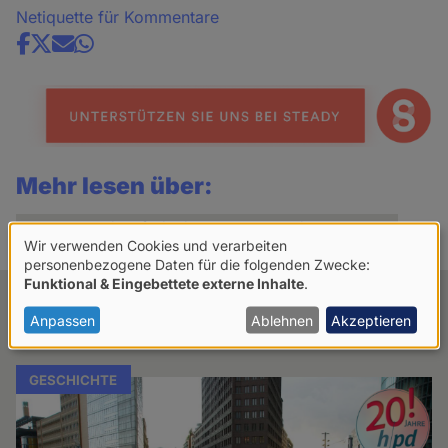
Netiquette für Kommentare
Share
news
Mehr lesen über:
Demonstrationsfreiheit
Demonstration
Papst
Wir verwenden Cookies und verarbeiten
Verwendung
personenbezogene Daten für die folgenden Zwecke:
Funktional & Eingebettete externe Inhalte
.
von
Verwandte Artikel
personenbezogenen
Anpassen
Ablehnen
Akzeptieren
Daten
und
GESCHICHTE
Cookies