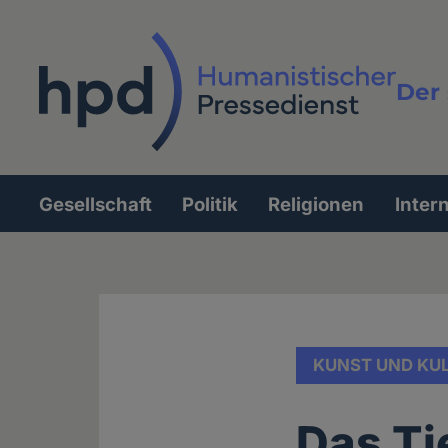
Direkt
zum
Inhalt
Der 
Vollt
Gesellschaft
Politik
Religionen
Inter
Hauptnavigation
KUNST UND KU
Das Ti