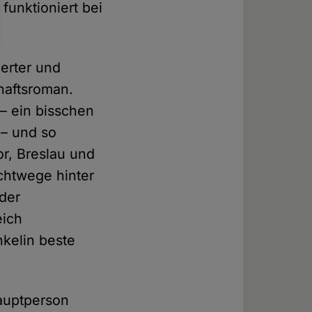
funktioniert bei
ierter und
haftsroman.
– ein bisschen
 – und so
r, Breslau und
chtwege hinter
 der
eich
nkelin beste
Hauptperson