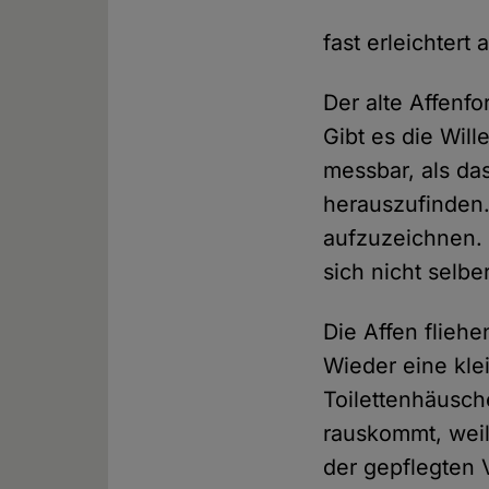
fast erleichtert
Der alte Affenf
Gibt es die Will
messbar, als da
herauszufinden.
aufzuzeichnen. 
sich nicht selb
Die Affen fliehe
Wieder eine klei
Toilettenhäusc
rauskommt, weil
der gepflegten V