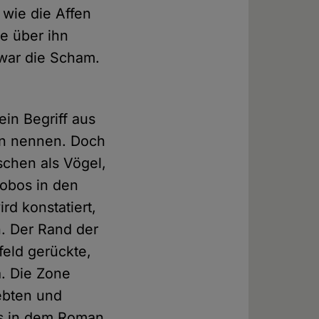
 wie die Affen
e über ihn
 war die Scham.
in Begriff aus
en nennen. Doch
schen als Vögel,
nobos in den
rd konstatiert,
n. Der Rand der
feld gerückte,
a. Die Zone
lebten und
es in dem Roman