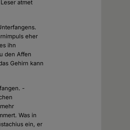
 Leser atmet
Unterfangens.
hirnimpuls eher
es ihn
zu den Affen
 das Gehirn kann
nfangen. -
ichen
 mehr
mmert. Was in
ustachius ein, er