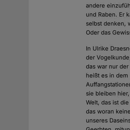
andere einzufüh
und Raben. Er k
selbst denken, 
Oder das Gewis
In Ulrike Draes
der Vogelkunde,
das war nur der
heißt es in dem
Auffangstationen
sie bleiben hie
Welt, das ist di
das woran keine
unseres Daseins
Geerbten, mitun