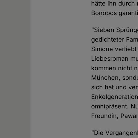
hätte ihn durch 
Bonobos garanti
“Sieben Sprünge
gedichteter Fam
Simone verliebt
Liebesroman mus
kommen nicht nu
München, sonder
sich hat und ve
Enkelgeneration
omnipräsent. Nur
Freundin, Pawani
“Die Vergangenhe