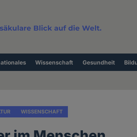
säkulare Blick auf die Welt.
extsuche
nationales
Wissenschaft
Gesundheit
Bild
LTUR
WISSENSCHAFT
er im Menschen