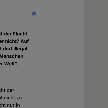
f der Flucht
er nicht? Auf
 dort illegal
m Menschen
r Welt”.
cht der
t nicht zu
ht nur in