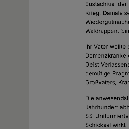
Eustachius, der 
Krieg. Damals s
Wiedergutmachu
Waldrappen, Si
Ihr Vater wollte
Demenzkranke ei
Geist Verlassene
demütige Pragma
Großvaters, Kr
Die anwesendste
Jahrhundert ab
SS-Uniformierte
Schicksal wirkt 