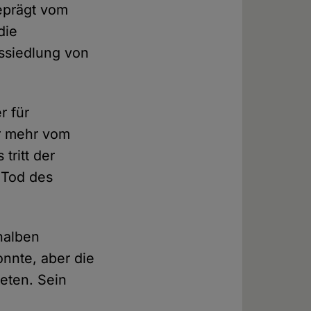
geprägt vom
die
ssiedlung von
r für
er mehr vom
tritt der
 Tod des
halben
nnte, aber die
eten. Sein