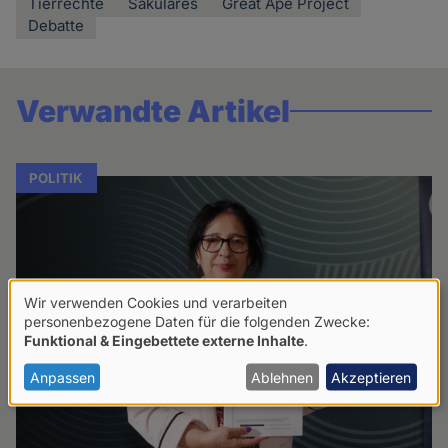
Tierrechte
Säkulares
Great Ape Project
Debatte
Verwandte Artikel
POLITIK
Wir verwenden Cookies und verarbeiten
Verwendung
personenbezogene Daten für die folgenden Zwecke:
Funktional & Eingebettete externe Inhalte
.
von
personenbezogenen
Anpassen
Ablehnen
Akzeptieren
Daten
und