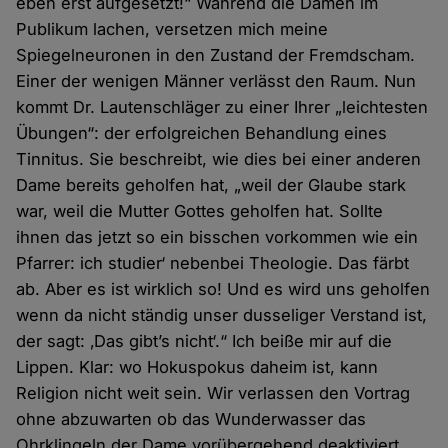
eben erst aufgesetzt!“ Während die Damen im
Publikum lachen, versetzen mich meine
Spiegelneuronen in den Zustand der Fremdscham.
Einer der wenigen Männer verlässt den Raum. Nun
kommt Dr. Lautenschläger zu einer Ihrer „leichtesten
Übungen“: der erfolgreichen Behandlung eines
Tinnitus. Sie beschreibt, wie dies bei einer anderen
Dame bereits geholfen hat, „weil der Glaube stark
war, weil die Mutter Gottes geholfen hat. Sollte
ihnen das jetzt so ein bisschen vorkommen wie ein
Pfarrer: ich studier‘ nebenbei Theologie. Das färbt
ab. Aber es ist wirklich so! Und es wird uns geholfen
wenn da nicht ständig unser dusseliger Verstand ist,
der sagt: ‚Das gibt’s nicht‘.“ Ich beiße mir auf die
Lippen. Klar: wo Hokuspokus daheim ist, kann
Religion nicht weit sein. Wir verlassen den Vortrag
ohne abzuwarten ob das Wunderwasser das
Ohrklingeln der Dame vorübergehend deaktiviert