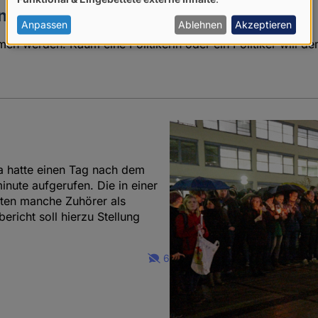
von
t nehmen
personenbezogenen
Anpassen
Ablehnen
Akzeptieren
n werden. Kaum eine Politikerin oder ein Politiker will d
Daten
und
Cookies
 hatte einen Tag nach dem
inute aufgerufen. Die in einer
mten manche Zuhörer als
richt soll hierzu Stellung
6