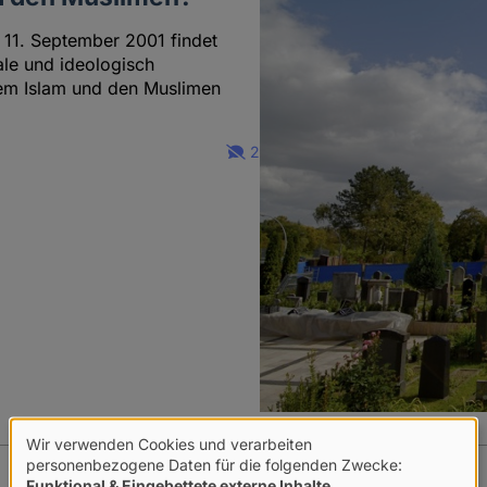
11. September 2001 findet
ale und ideologisch
dem Islam und den Muslimen
2
Wir verwenden Cookies und verarbeiten
Verwendung
personenbezogene Daten für die folgenden Zwecke:
Funktional & Eingebettete externe Inhalte
.