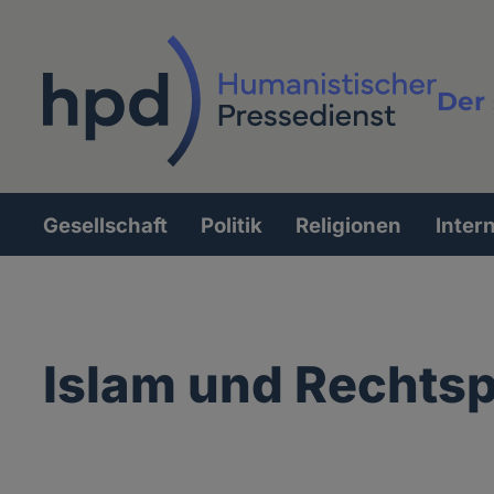
Direkt
zum
Inhalt
Der 
Vollt
Gesellschaft
Politik
Religionen
Inter
Hauptnavigation
Islam und Rechts