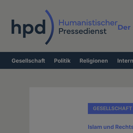
Direkt
zum
Inhalt
Der 
Vollt
Gesellschaft
Politik
Religionen
Inter
Hauptnavigation
GESELLSCHAFT
Islam und Recht