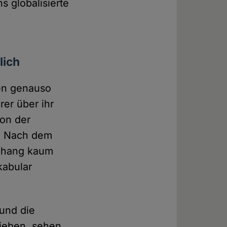
ns globalisierte
lich
en genauso
rer über ihr
von der
l. Nach dem
enhang kaum
kabular
 und die
hieben, sehen