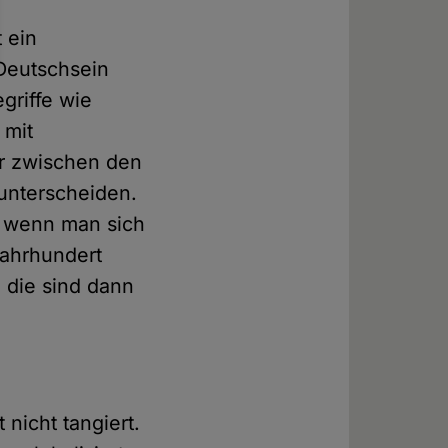
t ein
Deutschsein
egriffe wie
 mit
er zwischen den
unterscheiden.
n, wenn man sich
Jahrhundert
, die sind dann
nicht tangiert.