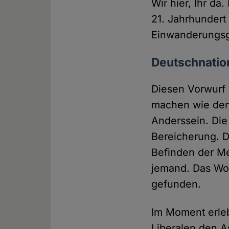
Wir hier, Ihr da
21. Jahrhundert 
Einwanderungsg
Deutschnation
Diesen Vorwurf
machen wie den 
Anderssein. Die
Bereicherung. D
Befinden der M
jemand. Das Wor
gefunden.
Im Moment erleb
Liberalen den A