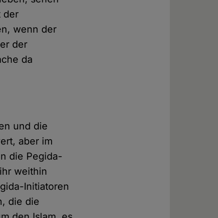
 der
en, wenn der
er der
ache da
en und die
ert, aber im
nn die Pegida-
ihr weithin
ida-Initiatoren
, die die
um den Islam, es