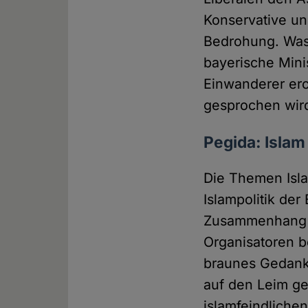
Konservative un
Bedrohung. Was
bayerische Mini
Einwanderer ero
gesprochen wir
Pegida: Islam
Die Themen Isl
Islampolitik de
Zusammenhang mi
Organisatoren be
braunes Gedanke
auf den Leim ge
islamfeindliche