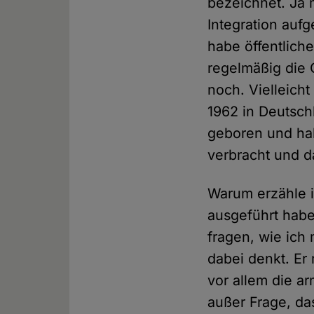
bezeichnet. Ja 
Integration aufg
habe öffentlich
regelmäßig die 
noch. Vielleicht
1962 in Deutschl
geboren und hab
verbracht und d
Warum erzähle i
ausgeführt habe
fragen, wie ich
dabei denkt. Er 
vor allem die ar
außer Frage, das