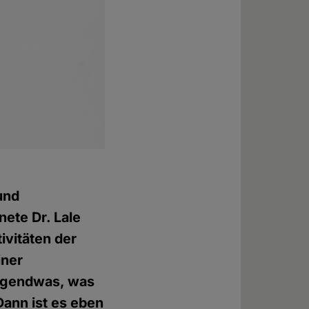
und
ete Dr. Lale
ivitäten der
iner
irgendwas, was
Dann ist es eben