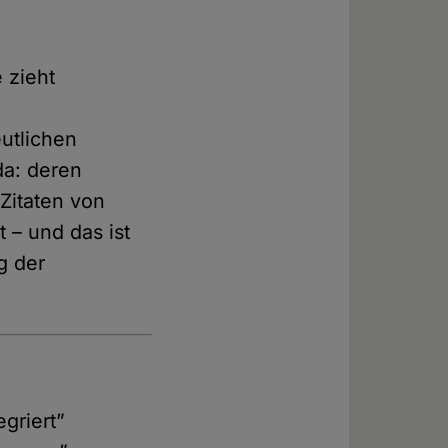
 zieht
utlichen
da: deren
 Zitaten von
 – und das ist
g der
griert”