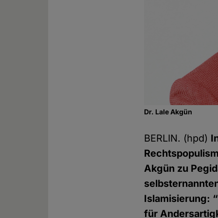
Dr. Lale Akgün
BERLIN. (hpd)
I
Rechtspopulism
Akgün zu Pegida
selbsternannten
Islamisierung: 
für Andersartig