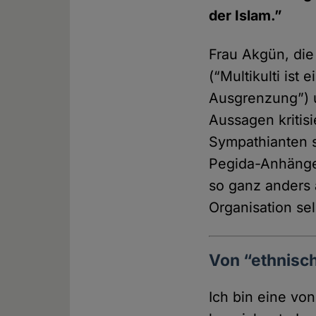
der Islam.”
Frau Akgün, die
(“Multikulti ist
Ausgrenzung”) 
Aussagen kritisi
Sympathianten se
Pegida-Anhänger
so ganz anders a
Organisation se
Von “ethnisc
Ich bin eine vo