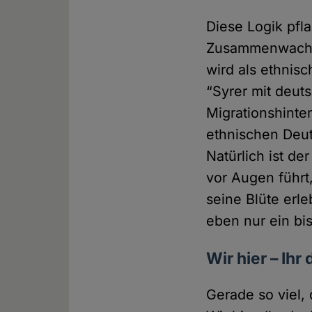
Diese Logik pfla
Zusammenwachse
wird als ethnisc
“Syrer mit deut
Migrationshinte
ethnischen Deu
Natürlich ist de
vor Augen führt
seine Blüte erle
eben nur ein bi
Wir hier – Ihr 
Gerade so viel, 