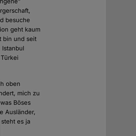
lungene”
rgerschaft,
und besuche
tion geht kaum
t bin und seit
 Istanbul
 Türkei
ch oben
ndert, mich zu
h was Böses
ie Ausländer,
steht es ja