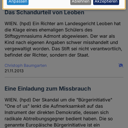
personenbezogenen
Anpassen
Ablehnen
Akzeptieren
Daten
Das Schandurteil von Leoben
und
WIEN. (hpd) Ein Richter am Landesgericht Leoben hat
Cookies
die Klage eines ehemaligen Schülers des
Stiftsgymnasiums Admont abgewiesen. Der war als
Kind nach eigenen Angaben schwer misshandelt und
vergewaltigt worden. Das Stift sei nicht verantwortlich,
befindet der Richter, sondern der Staat.
Christoph Baumgarten
21.11.2013
Eine Einladung zum Missbrauch
WIEN. (hpd) Der Skandal um die "Bürgerinitiative"
"One of us" lenkt die Aufmerk­samkeit auf das
Instrument der direkten Demokratie, dessen sich
radikale Abtreibungs­gegner bedient haben. Die so
genannte Europäische Bürger­initiative ist ein