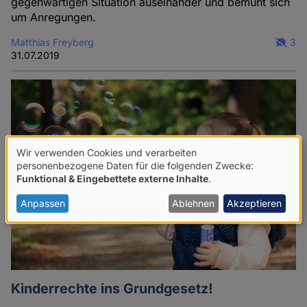
gegenwärtigen Situation auseinander und bemüht sich
um Anregungen.
Matthias Freyberg
3
31.07.2019
Wir verwenden Cookies und verarbeiten
Verwendung
personenbezogene Daten für die folgenden Zwecke:
Funktional & Eingebettete externe Inhalte
.
von
personenbezogenen
Anpassen
Ablehnen
Akzeptieren
Daten
und
Cookies
Kinderrechte ins Grundgesetz!