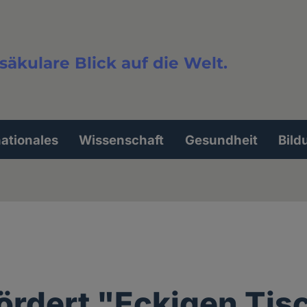
säkulare Blick auf die Welt.
extsuche
nationales
Wissenschaft
Gesundheit
Bild
ördert "Eckigen Tis