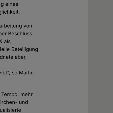
ng eines
ichkeit.
farbeitung von
per Beschluss
D)
als
ielle Beteiligung
dnete aber,
ibt", so Martin
r Tempo, mehr
kirchen- und
alisierte