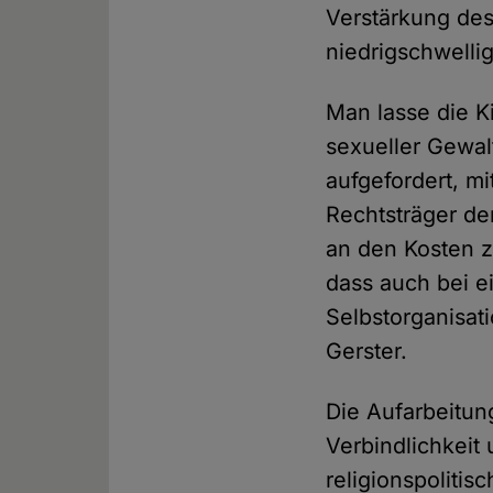
Verstärkung des
niedrigschwelli
Man lasse die K
sexueller Gewal
aufgefordert, m
Rechtsträger d
an den Kosten z
dass auch bei e
Selbstorganisati
Gerster.
Die Aufarbeitun
Verbindlichkeit
religionspoliti