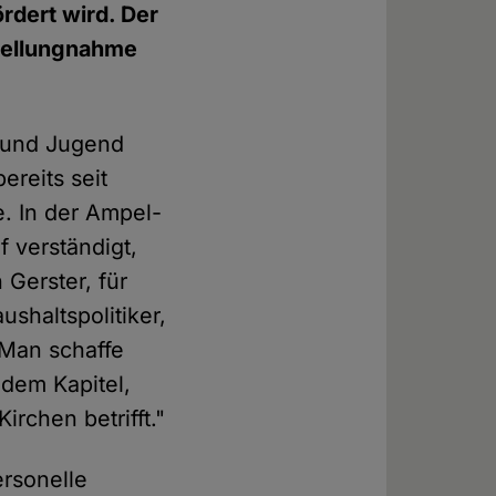
rdert wird. Der
Stellungnahme
t und Jugend
ereits seit
e. In der Ampel-
f verständigt,
 Gerster, für
shaltspolitiker,
 Man schaffe
 dem Kapitel,
rchen betrifft."
ersonelle