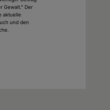
er Gewalt." Der
 aktuelle
auch und den
che.