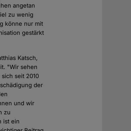
chen angetan
iel zu wenig
ng könne nur mit
isation gestärkt
tthias Katsch,
it. "Wir sehen
sich seit 2010
ntschädigung der
den
nnen und wir
h zu
ist ein
ichtiger Beitrag