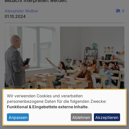
Bedacht interpretiert werden.
Alexander Wolber
9
01.10.2024
Wir verwenden Cookies und verarbeiten
Verwendung
personenbezogene Daten für die folgenden Zwecke:
Funktional & Eingebettete externe Inhalte
.
von
"Kein Religionsunterricht an öffentlichen
personenbezogenen
Anpassen
Ablehnen
Akzeptieren
Schulen!"
Daten