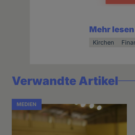
Mehr lesen
Kirchen
Fina
Verwandte Artikel
MEDIEN