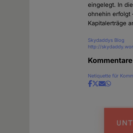
eingelegt. In di
ohnehin erfolgt
Kapitalerträge 
Quelle
Skydaddys Blog
http://skydaddy.wo
Kommentare
Netiquette für Kom
Share
news