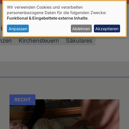
Wir verwenden Cookies und verarbeiten
Verwendung
personenbezogene Daten für die folgenden Zwecke:
Funktional & Eingebettete externe Inhalte
.
von
 über:
personenbezogenen
Anpassen
Ablehnen
Akzeptieren
Daten
nzen
Kirchensteuern
Säkulares
und
Cookies
RECHT