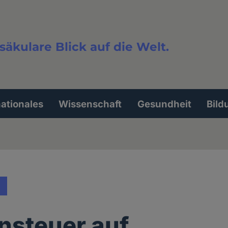
säkulare Blick auf die Welt.
extsuche
nationales
Wissenschaft
Gesundheit
Bild
nsteuer auf