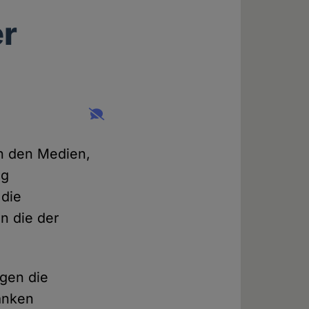
er
in den Medien,
ig
 die
n die der
gen die
Banken