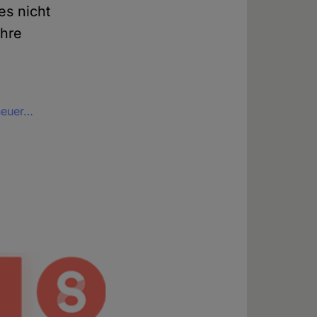
es nicht
ihre
neuer…