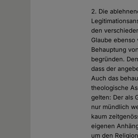
2. Die ablehnen
Legitimationsan
den verschieden
Glaube ebenso wi
Behauptung von 
begründen. Dem
dass der angebet
Auch das behaup
theologische As
gelten: Der als
nur mündlich w
kaum zeitgenöss
eigenen Anhänger
um den Religion