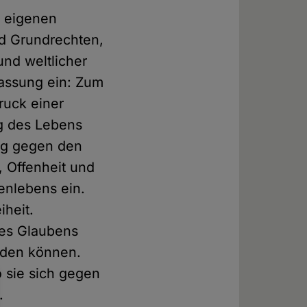
r eigenen
nd Grundrechten,
und weltlicher
assung ein: Zum
ruck einer
ng des Lebens
ung gegen den
, Offenheit und
enlebens ein.
iheit.
es Glaubens
erden können.
 sie sich gegen
.