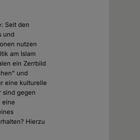
e: Seit den
s und
ionen nutzen
tik am Islam
en ein Zerrbild
chen” und
 eine kulturelle
r sind gegen
 eine
eines
halten? Hierzu