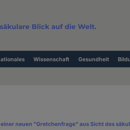
säkulare Blick auf die Welt.
extsuche
nationales
Wissenschaft
Gesundheit
Bild
 einer neuen "Gretchenfrage" aus Sicht des säku