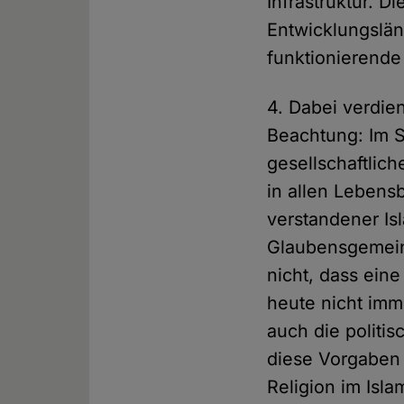
Infrastruktur. 
Entwicklungslän
funktionierende
4. Dabei verdien
Beachtung: Im Se
gesellschaftlich
in allen Lebens
verstandener Is
Glaubensgemeins
nicht, dass eine
heute nicht imm
auch die politi
diese Vorgaben 
Religion im Isla