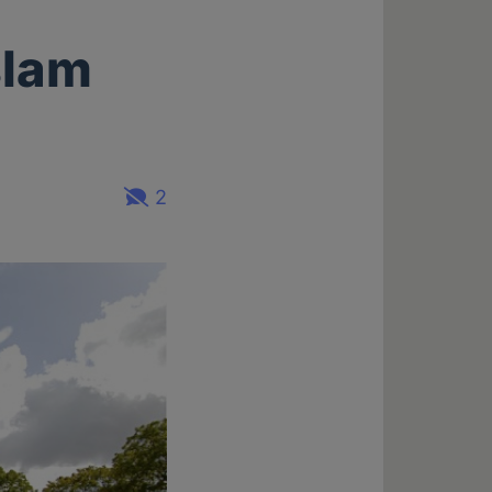
slam
2