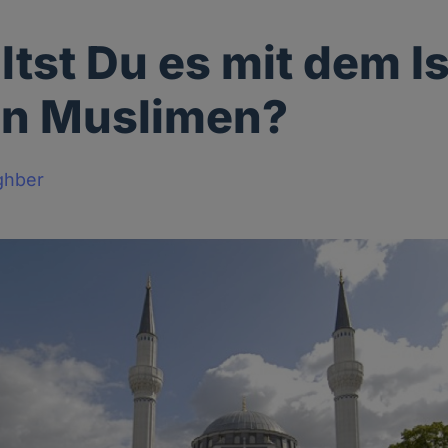
ltst Du es mit dem I
en Muslimen?
ghber