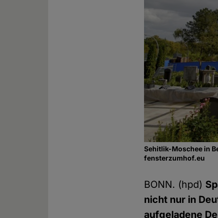
Sehitlik-Moschee in B
fensterzumhof.eu
BONN. (hpd)
Sp
nicht nur in De
aufgeladene De