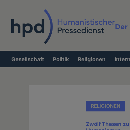
Direkt
zum
Inhalt
Der 
Vollt
Gesellschaft
Politik
Religionen
Inter
Hauptnavigation
RELIGIONEN
Zwölf Thesen zu