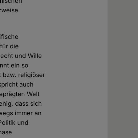
amischen
tzweise
ifische
für die
Recht und Wille
nnt ein so
 bzw. religiöser
spricht auch
geprägten Welt
nig, dass sich
swegs immer an
olitik und
phase