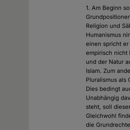
1. Am Beginn so
Grundpositionen
Religion und Sä
Humanismus nim
einen spricht e
empirisch nicht
und der Natur a
Islam. Zum ande
Pluralismus als
Dies bedingt au
Unabhängig dav
steht, soll dies
Gleichwohl find
die Grundrecht