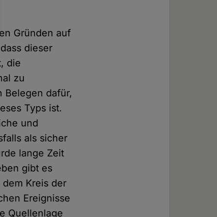
chen Gründen auf
 dass dieser
, die
nal zu
 Belegen dafür,
eses Typs ist.
liche und
alls als sicher
rde lange Zeit
ben gibt es
 dem Kreis der
schen Ereignisse
he Quellenlage