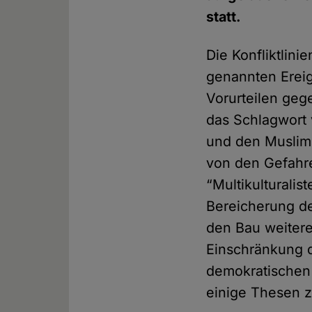
statt.
Die Konfliktlini
genannten Ereig
Vorurteilen geg
das Schlagwort 
und den Muslime
von den Gefahr
“Multikulturali
Bereicherung d
den Bau weitere
Einschränkung d
demokratischen
einige Thesen z