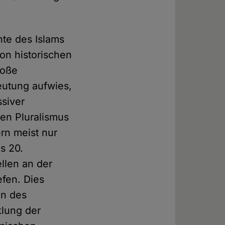
hte des Islams
on historischen
roße
eutung aufwies,
ssiver
len Pluralismus
rn meist nur
s 20.
llen an der
efen. Dies
en des
klung der